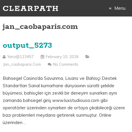
CLEARPATH
Menu
Skip
jan_caobaparis.com
to
output_5273
content
Yanz@123457
February 10, 2026
Jan_caobaparis.com
No Comments
Bahsegel Casino’da Savunma, Lisans ve Bahisçi Destek
Standartları Sanal kumarhane dünyasının süratli şekilde
büyümesi, bahisçiler için zevkli bir deneyim sunarken aynı
zamanda bahsegel giriş www.luxstudiousa.com gibi
operatörler üzerinden oynarken de ortaya çıkabileceği üzere
bazı problemleri meydana getirerek sunmuştur. Online
üzerinden…