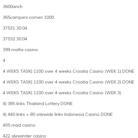
3600anch
365campers.comen 1000
37531 30.04
37532 30.04
399 mafia casino
4
4 WEKS TASK) 1100 over 4 weeks Croatia Casino (WEK 1) DONE
4 WEKS TASK) 1100 over 4 weeks Croatia Casino (WEK 2) DONE
4 WEKS TASK) 1100 over 4 weeks Croatia Casino (WEK 3)
4) 385 links Thailand Lottery DONE
4) 440 links + 85 sitewide links Indonesia Casino DONE
405 mad casino
422 alexander casino