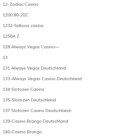
12-Zodiac Casino
1200 80-20Z
1232-fatboss casino
1250A Z
128 Always Vegas Casino—
13
131 Always Vegas Deutschland
133-Always Vegas Casino Deutschland
134 Slotozen Casino
135-Slotozen Deutschland
137 Slotozen Casino Deutschland-
139-Casino Brango Deutschland
140-Casino Brango