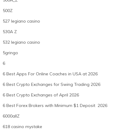
500A_Z
500Z
527 legiano casino
530A Z
532 legiano casino
5gringo
6
6 Best Apps For Online Coaches in USA at 2026
6 Best Crypto Exchanges for Swing Trading 2026
6 Best Crypto Exchanges of April 2026
6 Best Forex Brokers with Minimum $1 Deposit ️ 2026
6000allZ
618 casino mystake