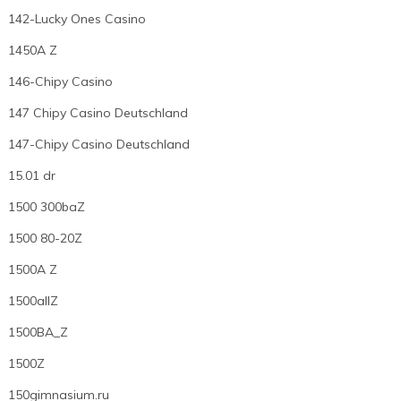
142-Lucky Ones Casino
1450A Z
146-Chipy Casino
147 Chipy Casino Deutschland
147-Chipy Casino Deutschland
15.01 dr
1500 300baZ
1500 80-20Z
1500A Z
1500allZ
1500BA_Z
1500Z
150gimnasium.ru