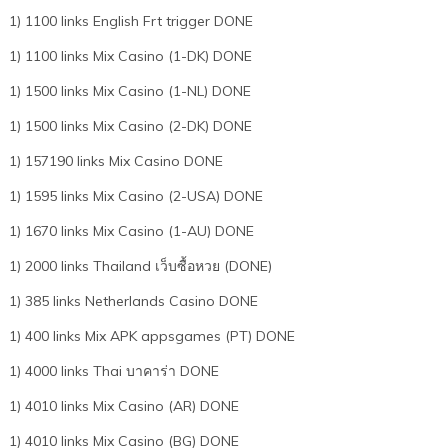
1) 1100 links English Frt trigger DONE
1) 1100 links Mix Casino (1-DK) DONE
1) 1500 links Mix Casino (1-NL) DONE
1) 1500 links Mix Casino (2-DK) DONE
1) 157190 links Mix Casino DONE
1) 1595 links Mix Casino (2-USA) DONE
1) 1670 links Mix Casino (1-AU) DONE
1) 2000 links Thailand เว็บซื้อหวย (DONE)
1) 385 links Netherlands Casino DONE
1) 400 links Mix APK appsgames (PT) DONE
1) 4000 links Thai บาคาร่า DONE
1) 4010 links Mix Casino (AR) DONE
1) 4010 links Mix Casino (BG) DONE