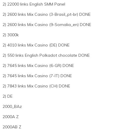
2) 22000 links English SMM Panel
2) 2600 links Mix Casino (3-Brasil_pt-br) DONE
2) 2600 links Mix Casino (9-Somalia_en) DONE
2) 3000k
2) 4010 links Mix Casino (DE) DONE
2) 550 links English Polkadot chocolate DONE
2) 7645 links Mix Casino (6-GR) DONE
2) 7645 links Mix Casino (7-IT) DONE
2) 7843 links Mix Casino (CH) DONE
2) DE
2000_BAz
2000A Z
2000AB Z