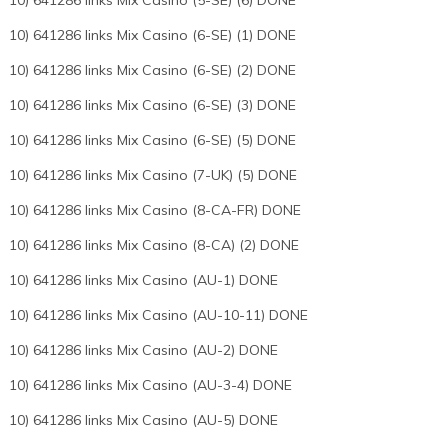
10) 641286 links Mix Casino (5-SE) (6) DONE
10) 641286 links Mix Casino (6-SE) (1) DONE
10) 641286 links Mix Casino (6-SE) (2) DONE
10) 641286 links Mix Casino (6-SE) (3) DONE
10) 641286 links Mix Casino (6-SE) (5) DONE
10) 641286 links Mix Casino (7-UK) (5) DONE
10) 641286 links Mix Casino (8-CA-FR) DONE
10) 641286 links Mix Casino (8-CA) (2) DONE
10) 641286 links Mix Casino (AU-1) DONE
10) 641286 links Mix Casino (AU-10-11) DONE
10) 641286 links Mix Casino (AU-2) DONE
10) 641286 links Mix Casino (AU-3-4) DONE
10) 641286 links Mix Casino (AU-5) DONE