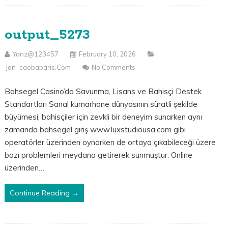
output_5273
Yanz@123457
February 10, 2026
Jan_caobaparis.com
No Comments
Bahsegel Casino’da Savunma, Lisans ve Bahisçi Destek
Standartları Sanal kumarhane dünyasının süratli şekilde
büyümesi, bahisçiler için zevkli bir deneyim sunarken aynı
zamanda bahsegel giriş www.luxstudiousa.com gibi
operatörler üzerinden oynarken de ortaya çıkabileceği üzere
bazı problemleri meydana getirerek sunmuştur. Online
üzerinden…
Continue Reading →