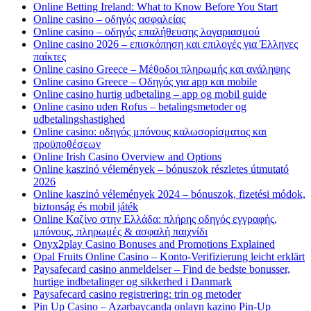
Online Betting Ireland: What to Know Before You Start
Online casino – οδηγός ασφαλείας
Online casino – οδηγός επαλήθευσης λογαριασμού
Online casino 2026 – επισκόπηση και επιλογές για Έλληνες
παίκτες
Online casino Greece – Μέθοδοι πληρωμής και ανάληψης
Online casino Greece – Οδηγός για app και mobile
Online casino hurtig udbetaling – app og mobil guide
Online casino uden Rofus – betalingsmetoder og
udbetalingshastighed
Online casino: οδηγός μπόνους καλωσορίσματος και
προϋποθέσεων
Online Irish Casino Overview and Options
Online kaszinó vélemények – bónuszok részletes útmutató
2026
Online kaszinó vélemények 2024 – bónuszok, fizetési módok,
biztonság és mobil játék
Online Καζίνο στην Ελλάδα: πλήρης οδηγός εγγραφής,
μπόνους, πληρωμές & ασφαλή παιχνίδι
Onyx2play Casino Bonuses and Promotions Explained
Opal Fruits Online Casino – Konto‑Verifizierung leicht erklärt
Paysafecard casino anmeldelser – Find de bedste bonusser,
hurtige indbetalinger og sikkerhed i Danmark
Paysafecard casino registrering: trin og metoder
Pin Up Casino – Azərbaycanda onlayn kazino Pin-Up