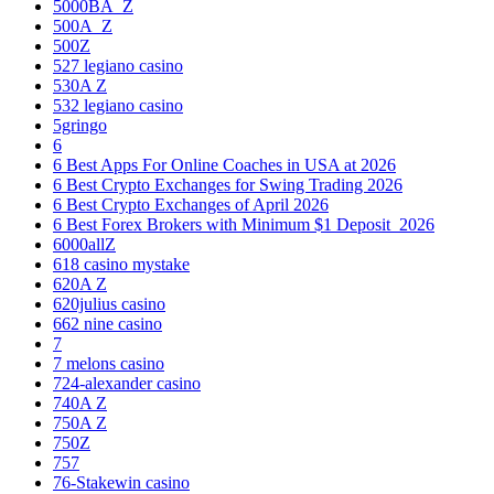
5000BA_Z
500A_Z
500Z
527 legiano casino
530A Z
532 legiano casino
5gringo
6
6 Best Apps For Online Coaches in USA at 2026
6 Best Crypto Exchanges for Swing Trading 2026
6 Best Crypto Exchanges of April 2026
6 Best Forex Brokers with Minimum $1 Deposit ️ 2026
6000allZ
618 casino mystake
620A Z
620julius casino
662 nine casino
7
7 melons casino
724-alexander casino
740A Z
750A Z
750Z
757
76-Stakewin casino