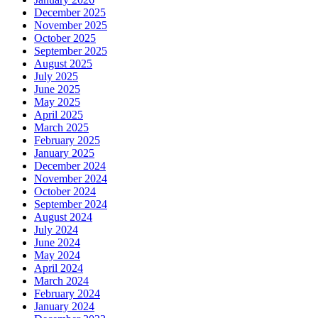
December 2025
November 2025
October 2025
September 2025
August 2025
July 2025
June 2025
May 2025
April 2025
March 2025
February 2025
January 2025
December 2024
November 2024
October 2024
September 2024
August 2024
July 2024
June 2024
May 2024
April 2024
March 2024
February 2024
January 2024