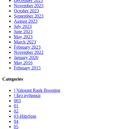
December 2023
November 2023
October 2023
September 2023
August 2023
July 2023
June 2023
May 2023
March 2023
February 2023
November 2022
January 2020
May 2016
February 2015
Categories
! Valorant Rank Boosting
! Без рубрики
003
01
02
03-HitnSpin
04
05