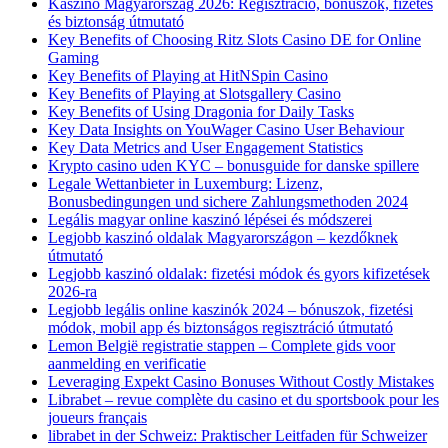
Kaszinó Magyarország 2026: Regisztráció, bónuszok, fizetés
és biztonság útmutató
Key Benefits of Choosing Ritz Slots Casino DE for Online
Gaming
Key Benefits of Playing at HitNSpin Casino
Key Benefits of Playing at Slotsgallery Casino
Key Benefits of Using Dragonia for Daily Tasks
Key Data Insights on YouWager Casino User Behaviour
Key Data Metrics and User Engagement Statistics
Krypto casino uden KYC – bonusguide for danske spillere
Legale Wettanbieter in Luxemburg: Lizenz,
Bonusbedingungen und sichere Zahlungsmethoden 2024
Legális magyar online kaszinó lépései és módszerei
Legjobb kaszinó oldalak Magyarországon – kezdőknek
útmutató
Legjobb kaszinó oldalak: fizetési módok és gyors kifizetések
2026‑ra
Legjobb legális online kaszinók 2024 – bónuszok, fizetési
módok, mobil app és biztonságos regisztráció útmutató
Lemon België registratie stappen – Complete gids voor
aanmelding en verificatie
Leveraging Expekt Casino Bonuses Without Costly Mistakes
Librabet – revue complète du casino et du sportsbook pour les
joueurs français
librabet in der Schweiz: Praktischer Leitfaden für Schweizer