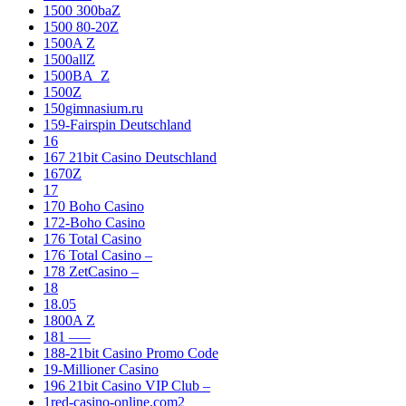
1500 300baZ
1500 80-20Z
1500A Z
1500allZ
1500BA_Z
1500Z
150gimnasium.ru
159-Fairspin Deutschland
16
167 21bit Casino Deutschland
1670Z
17
170 Boho Casino
172-Boho Casino
176 Total Casino
176 Total Casino –
178 ZetCasino –
18
18.05
1800A Z
181 —–
188-21bit Casino Promo Code
19-Millioner Casino
196 21bit Casino VIP Club –
1red-casino-online.com2