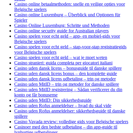
Casino online betaalmethoden: snelle en veilige opties voor
Belgische spelers
Casino online Luxemburg – Überblick und Optionen für
Spieler
Casino Online Luxemburg: Schritte und Methoden
Casino online security guide for Australian players
Casino spelen voor echt geld – app‑ en mobiel‑gids voor
Belgische spelers
Casino spelen voor echt geld – stap‑voor‑stap registratiegids
voor Belgische spelers
Casino spelen voor echt geld – wat je moet weten
Casino stranieri: guida completa per giocatori italiani
Casino uden dansk licens – bonusguide til danske spillere
Casino uden dansk licens bonus – den komplette guide
Casino uden dansk licens udbetaling – trin og metoder
Casino uden MitID – trin og metoder for danske spillere
Casino uden MitID registrering – Sådan verificerer du din
konto og får bonuserne
Casino uden MitID: Din sikkerhedsguide
Casino uden Rofus anmeldelser – hvad du skal vide
Casino uden Rofus anmeldelser: sikkerhedsguide til danske
spillere
Casino Vavada review: volledige gids voor Belgische spelers
Casinoer med den bedste udbetaling – din app‑guide til
lynhurtige udbetalinger