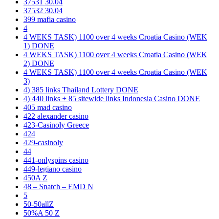
37531 30.04
37532 30.04
399 mafia casino
4
4 WEKS TASK) 1100 over 4 weeks Croatia Casino (WEK
1) DONE
4 WEKS TASK) 1100 over 4 weeks Croatia Casino (WEK
2) DONE
4 WEKS TASK) 1100 over 4 weeks Croatia Casino (WEK
3)
4) 385 links Thailand Lottery DONE
4) 440 links + 85 sitewide links Indonesia Casino DONE
405 mad casino
422 alexander casino
423-Casinoly Greece
424
429-casinoly
44
441-onlyspins casino
449-legiano casino
450A Z
48 – Snatch – EMD N
5
50-50allZ
50%A 50 Z