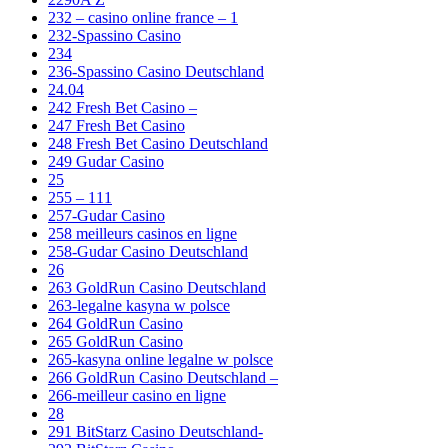
232 – casino online france – 1
232-Spassino Casino
234
236-Spassino Casino Deutschland
24.04
242 Fresh Bet Casino –
247 Fresh Bet Casino
248 Fresh Bet Casino Deutschland
249 Gudar Casino
25
255 – 111
257-Gudar Casino
258 meilleurs casinos en ligne
258-Gudar Casino Deutschland
26
263 GoldRun Casino Deutschland
263-legalne kasyna w polsce
264 GoldRun Casino
265 GoldRun Casino
265-kasyna online legalne w polsce
266 GoldRun Casino Deutschland –
266-meilleur casino en ligne
28
291 BitStarz Casino Deutschland-