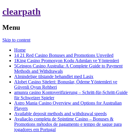
clearpath
Menu
Skip to content
Home
14 21 Red Casino Bonuses and Promotions Unveiled
1King Casino Promosyon Kodu Adımları ve Yöntemleri
5Gringos Casino Australia: A Complete Guide to Payment
Methods and Withdrawals
Almindelige tilstande behandlet med Lasix
Alobet Casino Siteleri: Bonuslar, Ödeme Yöntemleri ve
Güvenli Oyun Rehberi
amunra casino Kontoverifizierung – Schritt‑für‑Schritt‑Guide
für Schweizer Spieler
Astro Mania Casino Overview and Options for Australian
Players
Available deposit methods and withdrawal speeds
Avaliação completa de Spintime Casino – Bonuses &
Promotions métodos de pagamento e tempo de saque para
jogadores em Portugal