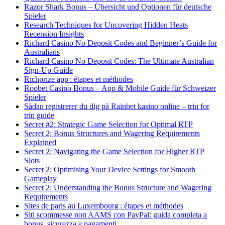
Razor Shark Bonus – Übersicht und Optionen für deutsche
Spieler
Research Techniques for Uncovering Hidden Heats
Recension Insights
Richard Casino No Deposit Codes and Beginner’s Guide for
Australians
Richard Casino No Deposit Codes: The Ultimate Australian
Sign-Up Guide
Richprize app : étapes et méthodes
Roobet Casino Bonus – App & Mobile Guide für Schweizer
Spieler
Sådan registrerer du dig på Rainbet kasino online – trin for
trin guide
Secret #2: Strategic Game Selection for Optimal RTP
Secret 2: Bonus Structures and Wagering Requirements
Explained
Secret 2: Navigating the Game Selection for Higher RTP
Slots
Secret 2: Optimising Your Device Settings for Smooth
Gameplay
Secret 2: Understanding the Bonus Structure and Wagering
Requirements
Sites de paris au Luxembourg : étapes et méthodes
Siti scommesse non AAMS con PayPal: guida completa a
bonus, sicurezza e pagamenti