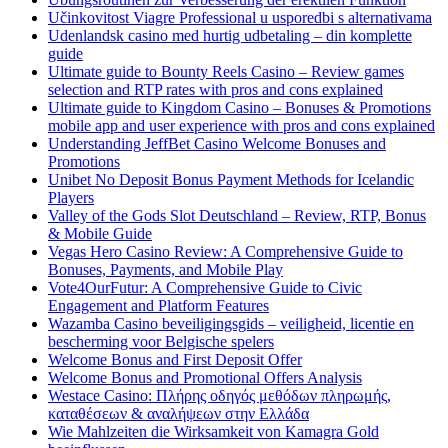
Učinkovitost Viagre Professional u usporedbi s alternativama
Udenlandsk casino med hurtig udbetaling – din komplette
guide
Ultimate guide to Bounty Reels Casino – Review games
selection and RTP rates with pros and cons explained
Ultimate guide to Kingdom Casino – Bonuses & Promotions
mobile app and user experience with pros and cons explained
Understanding JeffBet Casino Welcome Bonuses and
Promotions
Unibet No Deposit Bonus Payment Methods for Icelandic
Players
Valley of the Gods Slot Deutschland – Review, RTP, Bonus
& Mobile Guide
Vegas Hero Casino Review: A Comprehensive Guide to
Bonuses, Payments, and Mobile Play
Vote4OurFutur: A Comprehensive Guide to Civic
Engagement and Platform Features
Wazamba Casino beveiligingsgids – veiligheid, licentie en
bescherming voor Belgische spelers
Welcome Bonus and First Deposit Offer
Welcome Bonus and Promotional Offers Analysis
Westace Casino: Πλήρης οδηγός μεθόδων πληρωμής,
καταθέσεων & αναλήψεων στην Ελλάδα
Wie Mahlzeiten die Wirksamkeit von Kamagra Gold