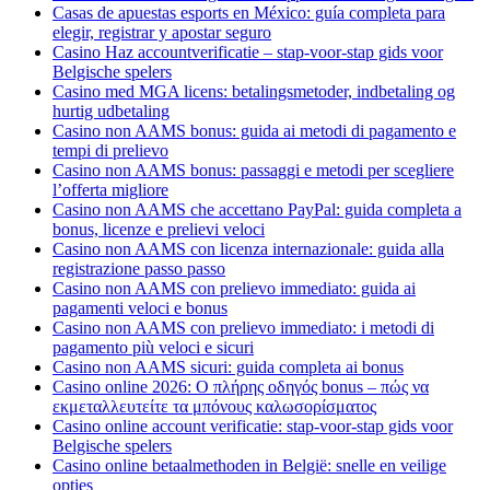
Casas de apuestas esports en México: guía completa para
elegir, registrar y apostar seguro
Casino Haz accountverificatie – stap‑voor‑stap gids voor
Belgische spelers
Casino med MGA licens: betalingsmetoder, indbetaling og
hurtig udbetaling
Casino non AAMS bonus: guida ai metodi di pagamento e
tempi di prelievo
Casino non AAMS bonus: passaggi e metodi per scegliere
l’offerta migliore
Casino non AAMS che accettano PayPal: guida completa a
bonus, licenze e prelievi veloci
Casino non AAMS con licenza internazionale: guida alla
registrazione passo passo
Casino non AAMS con prelievo immediato: guida ai
pagamenti veloci e bonus
Casino non AAMS con prelievo immediato: i metodi di
pagamento più veloci e sicuri
Casino non AAMS sicuri: guida completa ai bonus
Casino online 2026: Ο πλήρης οδηγός bonus – πώς να
εκμεταλλευτείτε τα μπόνους καλωσορίσματος
Casino online account verificatie: stap‑voor‑stap gids voor
Belgische spelers
Casino online betaalmethoden in België: snelle en veilige
opties