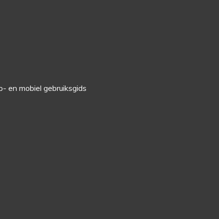
p- en mobiel gebruiksgids