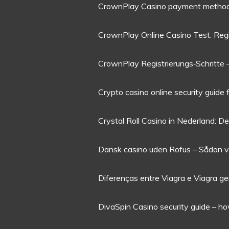
CrownPlay Casino payment methods 
CrownPlay Online Casino Test: Regi
CrownPlay Registrierungs‑Schritte 
Crypto casino online security guide
Crystal Roll Casino in Nederland: D
Dansk casino uden Rofus – Sådan ver
Diferenças entre Viagra e Viagra ge
DivaSpin Casino security guide – ho