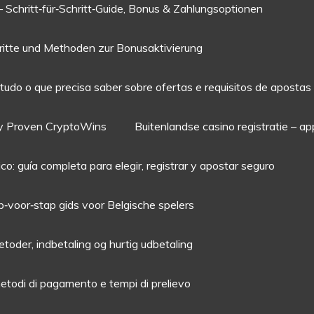
 Schritt‑für‑Schritt‑Guide, Bonus & Zahlungsoptionen
ritte und Methoden zur Bonusaktivierung
udo o que precisa saber sobre ofertas e requisitos de apostas
y Proven CryptoWins
Buitenlandse casino registratie – ap
: guía completa para elegir, registrar y apostar seguro
p‑voor‑stap gids voor Belgische spelers
oder, indbetaling og hurtig udbetaling
todi di pagamento e tempi di prelievo