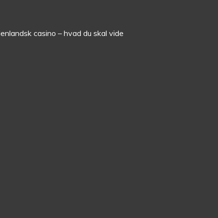
enlandsk casino – hvad du skal vide