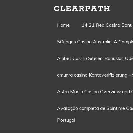
CLEARPATH
Skip
Home
14 21 Red Casino Bonu
to
5Gringos Casino Australia: A Comp
content
Alobet Casino Siteleri: Bonuslar, Ö
amunra casino Kontoverifizierung – S
Astro Mania Casino Overview and Op
Avaliação completa de Spintime C
Portugal