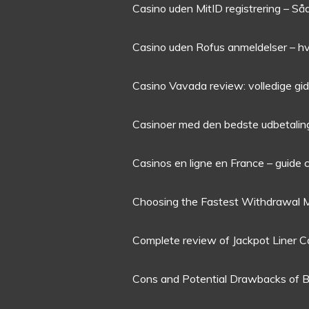
Casino uden MitID registrering – Såd
Casino uden Rofus anmeldelser – hv
Casino Vavada review: volledige gid
Casinoer med den bedste udbetaling 
Casinos en ligne en France – guide 
Choosing the Fastest Withdrawal 
Complete review of Jackpot Liner Ca
Cons and Potential Drawbacks of 