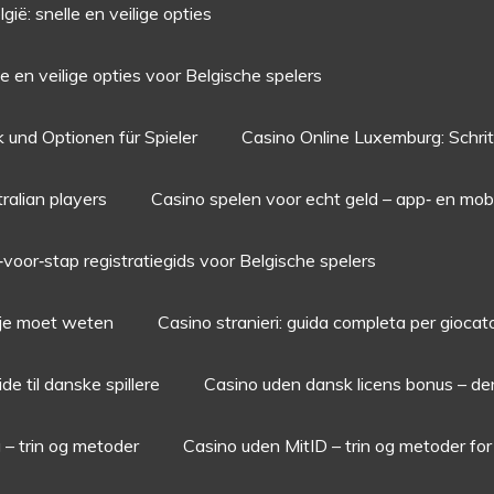
ië: snelle en veilige opties
e en veilige opties voor Belgische spelers
 und Optionen für Spieler
Casino Online Luxemburg: Schr
tralian players
Casino spelen voor echt geld – app‑ en mobi
voor‑stap registratiegids voor Belgische spelers
 je moet weten
Casino stranieri: guida completa per giocator
e til danske spillere
Casino uden dansk licens bonus – de
 – trin og metoder
Casino uden MitID – trin og metoder for