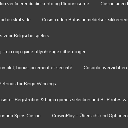
an verificerer du din konto og får bonuserne
Casino uden M
ad du skal vide
Casino uden Rofus anmeldelser: sikkerhedsg
s voor Belgische spelers
– din app‑guide til lynhurtige udbetalinger
complet, bonus, paiement et sécurité
Casoola overzicht en 
Methods for Bingo Winnings
sino – Registration & Login games selection and RTP rates with
Banana Spins Casino
CrownPlay – Übersicht und Optionen 