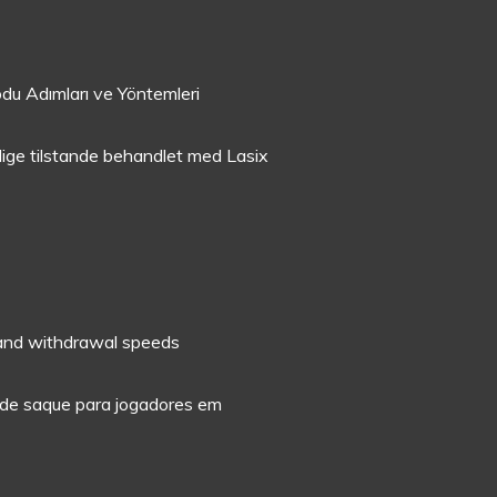
u Adımları ve Yöntemleri
ige tilstande behandlet med Lasix
 and withdrawal speeds
de saque para jogadores em