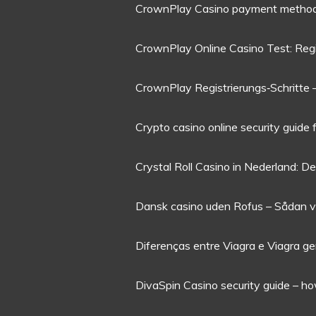
CrownPlay Casino payment methods 
CrownPlay Online Casino Test: Regi
CrownPlay Registrierungs‑Schritte 
Crypto casino online security guide
Crystal Roll Casino in Nederland: D
Dansk casino uden Rofus – Sådan ver
Diferenças entre Viagra e Viagra ge
DivaSpin Casino security guide – ho