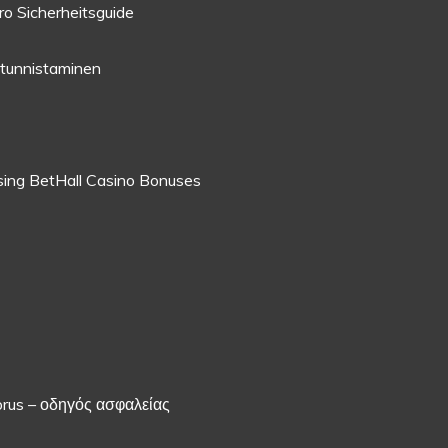
ro Sicherheitsguide
n tunnistaminen
ing BetHall Casino Bonuses
rus – οδηγός ασφαλείας