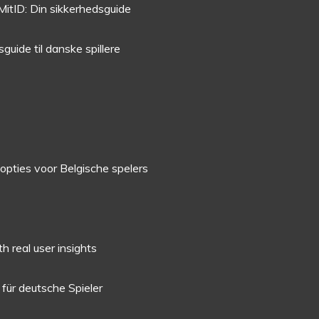
itID: Din sikkerhedsguide
uide til danske spillere
opties voor Belgische spelers
 real user insights
für deutsche Spieler