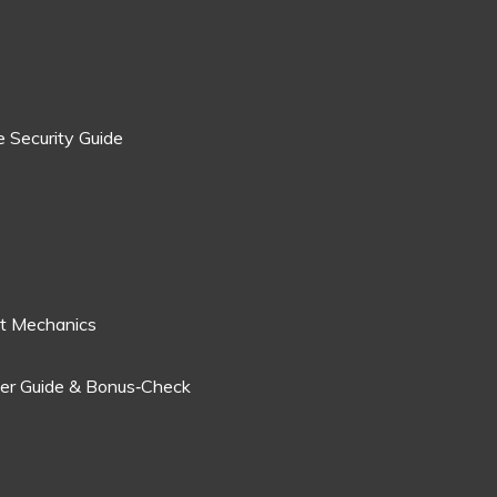
 Security Guide
ot Mechanics
iger Guide & Bonus‑Check