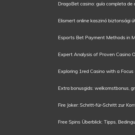
DragoBet casino: guía completa de a
Elismert online kaszinó biztonsági ú
Esports Bet Payment Methods in M
Expert Analysis of Proven Casino 
Exploring 1red Casino with a Focus
Extra bonusgids: welkomstbonus, gra
Fire Joker: Schritt‑für‑Schritt zur Ko
Free Spins Überblick: Tipps, Bedin