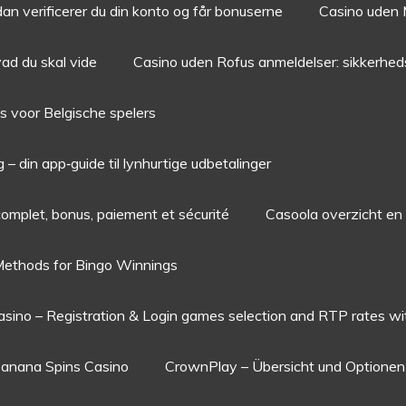
an verificerer du din konto og får bonuserne
Casino uden M
ad du skal vide
Casino uden Rofus anmeldelser: sikkerhedsg
s voor Belgische spelers
– din app‑guide til lynhurtige udbetalinger
complet, bonus, paiement et sécurité
Casoola overzicht en 
Methods for Bingo Winnings
sino – Registration & Login games selection and RTP rates with
Banana Spins Casino
CrownPlay – Übersicht und Optionen 