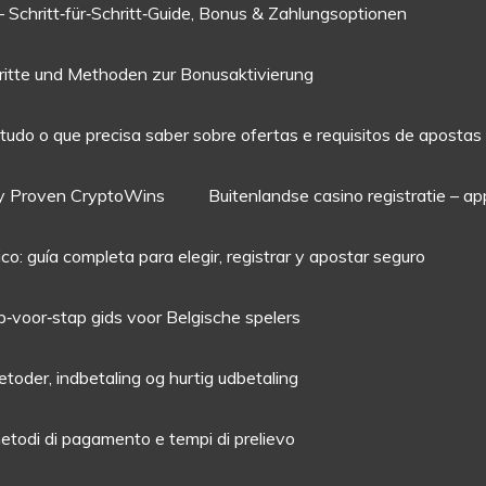
 Schritt‑für‑Schritt‑Guide, Bonus & Zahlungsoptionen
ritte und Methoden zur Bonusaktivierung
udo o que precisa saber sobre ofertas e requisitos de apostas
y Proven CryptoWins
Buitenlandse casino registratie – ap
: guía completa para elegir, registrar y apostar seguro
p‑voor‑stap gids voor Belgische spelers
oder, indbetaling og hurtig udbetaling
todi di pagamento e tempi di prelievo