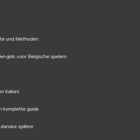
itte und Methoden
el‑gids voor Belgische spelers
i italiani
n komplette guide
 danske spillere