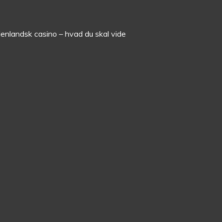
enlandsk casino – hvad du skal vide