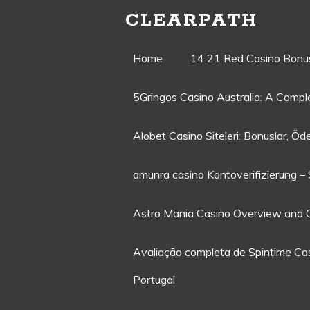
CLEARPATH
Skip
Home
14 21 Red Casino Bonu
to
5Gringos Casino Australia: A Comp
content
Alobet Casino Siteleri: Bonuslar, Ö
amunra casino Kontoverifizierung – S
Astro Mania Casino Overview and Op
Avaliação completa de Spintime C
Portugal