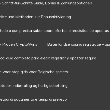
 Schritt‑für‑Schritt‑Guide, Bonus & Zahlungsoptionen
ritte und Methoden zur Bonusaktivierung
udo o que precisa saber sobre ofertas e requisitos de apostas
y Proven CryptoWins
Buitenlandse casino registratie – ap
: guía completa para elegir, registrar y apostar seguro
p‑voor‑stap gids voor Belgische spelers
oder, indbetaling og hurtig udbetaling
todi di pagamento e tempi di prelievo