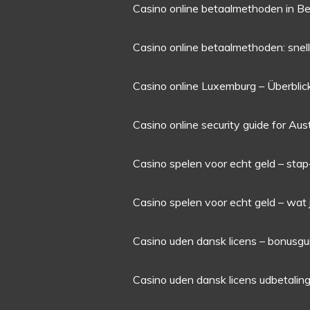
Casino online betaalmethoden in Belg
Casino online betaalmethoden: snell
Casino online Luxemburg – Überblick
Casino online security guide for Aus
Casino spelen voor echt geld – stap‑
Casino spelen voor echt geld – wat
Casino uden dansk licens – bonusguid
Casino uden dansk licens udbetaling