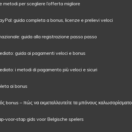
etodi per scegliere l’offerta migliore
al: guida completa a bonus, licenze e prelievi veloci
zionale: guida alla registrazione passo passo
iato: guida ai pagamenti veloci e bonus
ato: i metodi di pagamento più veloci e sicuri
leta ai bonus
ός bonus – πώς να εκμεταλλευτείτε τα μπόνους καλωσορίσματο
tap‑voor‑stap gids voor Belgische spelers