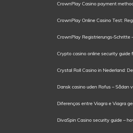
CrownPlay Casino payment methods 
CrownPlay Online Casino Test: Regi
CrownPlay Registrierungs‑Schritte 
Crypto casino online security guide
Crystal Roll Casino in Nederland: D
Dansk casino uden Rofus – Sådan ver
Diferenças entre Viagra e Viagra ge
DivaSpin Casino security guide – ho