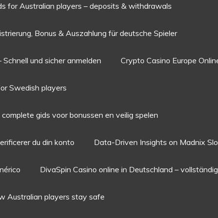
for Australian players – deposits & withdrawals
strierung, Bonus & Auszahlung für deutsche Spieler
– Schnell und sicher anmelden
Crypto Casino Europe Online
 for Swedish players
e complete gids voor bonussen en veilig spelen
ificerer du din konto
Data-Driven Insights on Madnix Sl
nérico
DivaSpin Casino online in Deutschland – vollständ
w Australian players stay safe