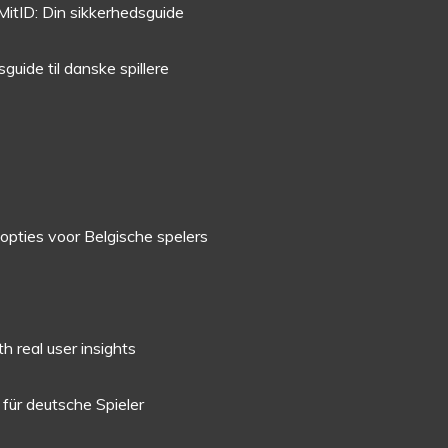
itID: Din sikkerhedsguide
uide til danske spillere
opties voor Belgische spelers
 real user insights
für deutsche Spieler