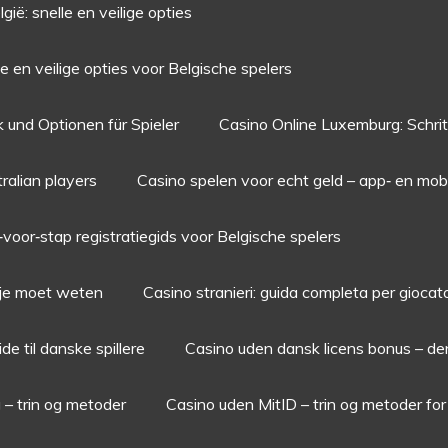
ië: snelle en veilige opties
e en veilige opties voor Belgische spelers
 und Optionen für Spieler
Casino Online Luxemburg: Schr
tralian players
Casino spelen voor echt geld – app‑ en mobi
voor‑stap registratiegids voor Belgische spelers
 je moet weten
Casino stranieri: guida completa per giocator
e til danske spillere
Casino uden dansk licens bonus – de
 – trin og metoder
Casino uden MitID – trin og metoder for