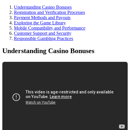
Understanding Casino Bonuses
Registration and Verification Processes
Payment Methods and Payouts
Exploring the Game Library
Mobile Compatibility and Performance
Customer Support and Security
Responsible Gambling Practices
Understanding Casino Bonuses