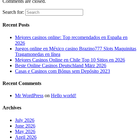
Comments are closed.
Search for:
Recent Posts
Mejores casinos online: Top recomendados en España en
2026
Juegos online en México casino Brazino777 Slots Maquinitas
Tragamonedas en línea
Mejores Casinos Online en Chile Top 10 Sitios en 2026
Beste Online Casinos Deutschland März 2026
Casas e Casinos com Bónus sem Depósito 2023
Recent Comments
Mr WordPress
on
Hello world!
Archives
July 2026
June 2026
May 2026
April 2026