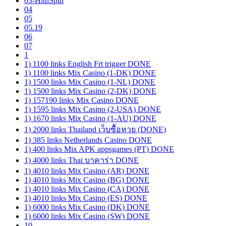
03-HitnSpin
04
05
05.19
06
07
1
1) 1100 links English Frt trigger DONE
1) 1100 links Mix Casino (1-DK) DONE
1) 1500 links Mix Casino (1-NL) DONE
1) 1500 links Mix Casino (2-DK) DONE
1) 157190 links Mix Casino DONE
1) 1595 links Mix Casino (2-USA) DONE
1) 1670 links Mix Casino (1-AU) DONE
1) 2000 links Thailand เว็บซื้อหวย (DONE)
1) 385 links Netherlands Casino DONE
1) 400 links Mix APK appsgames (PT) DONE
1) 4000 links Thai บาคาร่า DONE
1) 4010 links Mix Casino (AR) DONE
1) 4010 links Mix Casino (BG) DONE
1) 4010 links Mix Casino (CA) DONE
1) 4010 links Mix Casino (ES) DONE
1) 6000 links Mix Casino (DK) DONE
1) 6000 links Mix Casino (SW) DONE
10