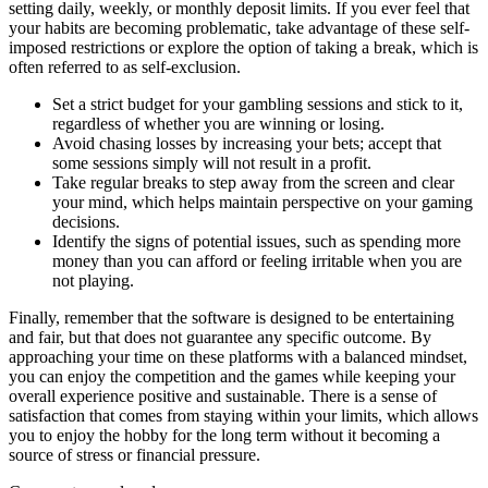
setting daily, weekly, or monthly deposit limits. If you ever feel that
your habits are becoming problematic, take advantage of these self-
imposed restrictions or explore the option of taking a break, which is
often referred to as self-exclusion.
Set a strict budget for your gambling sessions and stick to it,
regardless of whether you are winning or losing.
Avoid chasing losses by increasing your bets; accept that
some sessions simply will not result in a profit.
Take regular breaks to step away from the screen and clear
your mind, which helps maintain perspective on your gaming
decisions.
Identify the signs of potential issues, such as spending more
money than you can afford or feeling irritable when you are
not playing.
Finally, remember that the software is designed to be entertaining
and fair, but that does not guarantee any specific outcome. By
approaching your time on these platforms with a balanced mindset,
you can enjoy the competition and the games while keeping your
overall experience positive and sustainable. There is a sense of
satisfaction that comes from staying within your limits, which allows
you to enjoy the hobby for the long term without it becoming a
source of stress or financial pressure.