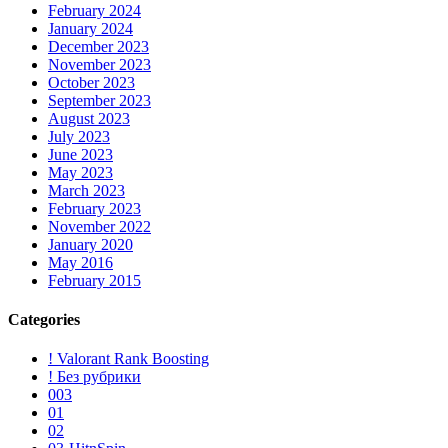
February 2024
January 2024
December 2023
November 2023
October 2023
September 2023
August 2023
July 2023
June 2023
May 2023
March 2023
February 2023
November 2022
January 2020
May 2016
February 2015
Categories
! Valorant Rank Boosting
! Без рубрики
003
01
02