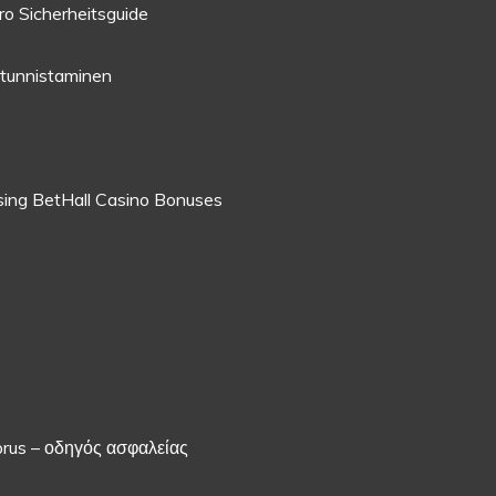
ro Sicherheitsguide
n tunnistaminen
ing BetHall Casino Bonuses
rus – οδηγός ασφαλείας