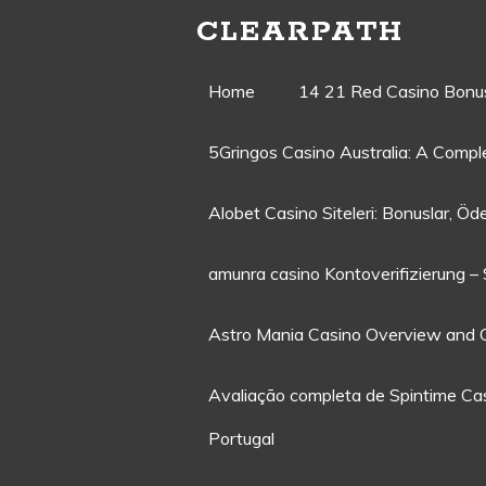
CLEARPATH
Skip
Home
14 21 Red Casino Bonu
to
5Gringos Casino Australia: A Comp
content
Alobet Casino Siteleri: Bonuslar, Ö
amunra casino Kontoverifizierung – S
Astro Mania Casino Overview and Op
Avaliação completa de Spintime C
Portugal