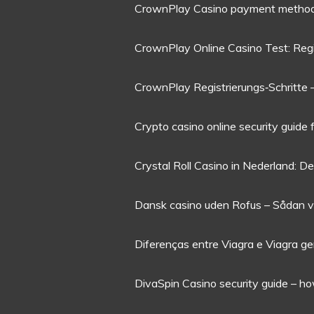
CrownPlay Casino payment methods 
CrownPlay Online Casino Test: Regi
CrownPlay Registrierungs‑Schritte 
Crypto casino online security guide
Crystal Roll Casino in Nederland: D
Dansk casino uden Rofus – Sådan ver
Diferenças entre Viagra e Viagra ge
DivaSpin Casino security guide – ho