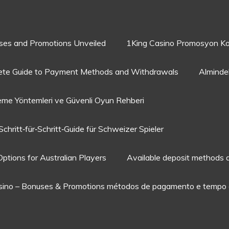
ses and Promotions Unveiled
1King Casino Promosyon Kod
lete Guide to Payment Methods and Withdrawals
Almindel
deme Yöntemleri ve Güvenli Oyun Rehberi
chritt‑für‑Schritt‑Guide für Schweizer Spieler
tions for Australian Players
Available deposit methods
asino – Bonuses & Promotions métodos de pagamento e tempo 