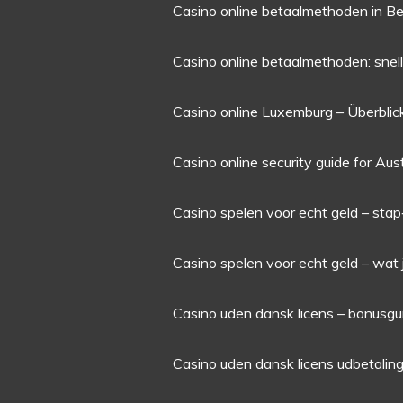
Casino online betaalmethoden in Belg
Casino online betaalmethoden: snell
Casino online Luxemburg – Überblick
Casino online security guide for Aus
Casino spelen voor echt geld – stap‑
Casino spelen voor echt geld – wat
Casino uden dansk licens – bonusguid
Casino uden dansk licens udbetaling