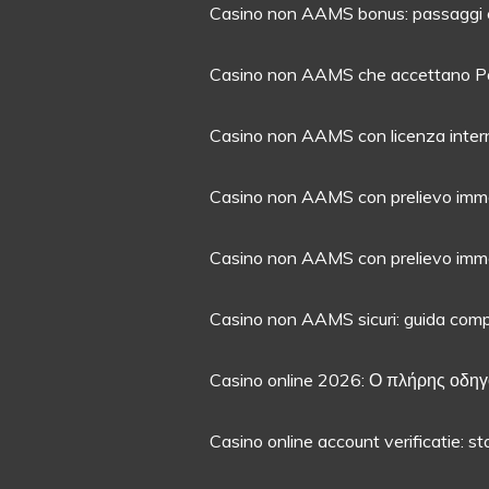
Casino non AAMS bonus: passaggi e m
Casino non AAMS che accettano PayP
Casino non AAMS con licenza interna
Casino non AAMS con prelievo immed
Casino non AAMS con prelievo immedi
Casino non AAMS sicuri: guida comp
Casino online 2026: Ο πλήρης οδηγ
Casino online account verificatie: s