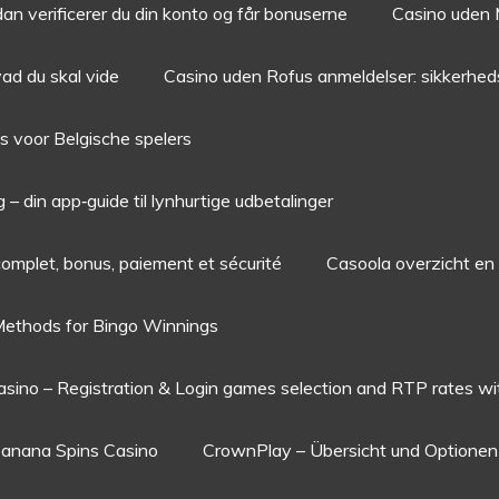
an verificerer du din konto og får bonuserne
Casino uden M
ad du skal vide
Casino uden Rofus anmeldelser: sikkerhedsg
s voor Belgische spelers
– din app‑guide til lynhurtige udbetalinger
complet, bonus, paiement et sécurité
Casoola overzicht en 
Methods for Bingo Winnings
sino – Registration & Login games selection and RTP rates with
Banana Spins Casino
CrownPlay – Übersicht und Optionen 