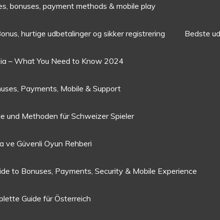
rules, bonuses, payment methods & mobile play
us, hurtige udbetalinger og sikker registrering
Bedste ud
aysia – What You Need to Know 2024
onuses, Payments, Mobile & Support
te und Methoden für Schweizer Spieler
ama ve Güvenli Oyun Rehberi
ide to Bonuses, Payments, Security & Mobile Experience
ette Guide für Österreich