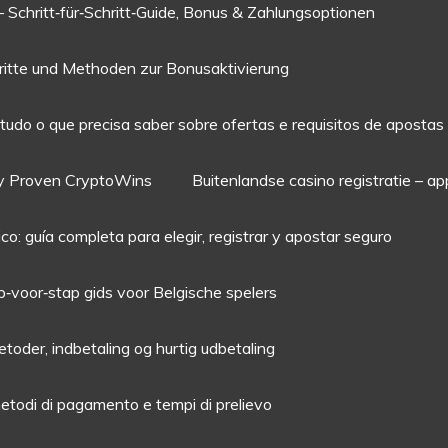
 Schritt‑für‑Schritt‑Guide, Bonus & Zahlungsoptionen
ritte und Methoden zur Bonusaktivierung
udo o que precisa saber sobre ofertas e requisitos de apostas
y Proven CryptoWins
Buitenlandse casino registratie – ap
: guía completa para elegir, registrar y apostar seguro
p‑voor‑stap gids voor Belgische spelers
oder, indbetaling og hurtig udbetaling
todi di pagamento e tempi di prelievo