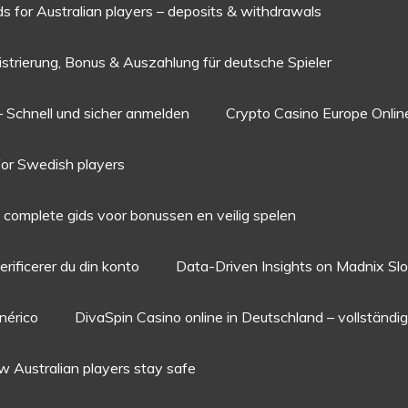
for Australian players – deposits & withdrawals
strierung, Bonus & Auszahlung für deutsche Spieler
– Schnell und sicher anmelden
Crypto Casino Europe Online
 for Swedish players
e complete gids voor bonussen en veilig spelen
ificerer du din konto
Data-Driven Insights on Madnix Sl
nérico
DivaSpin Casino online in Deutschland – vollständ
w Australian players stay safe