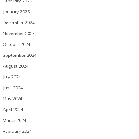
February 2025
January 2025
December 2024
November 2024
October 2024
September 2024
August 2024
July 2024
June 2024
May 2024
April 2024
March 2024
February 2024