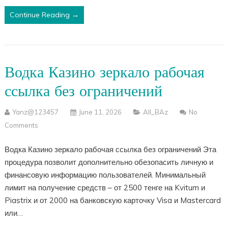
Continue Reading →
Водка Казино зеркало рабочая
ссылка без ограничений
Yanz@123457
June 11, 2026
All_BAz
No
Comments
Водка Казино зеркало рабочая ссылка без ограничений Эта
процедура позволит дополнительно обезопасить личную и
финансовую информацию пользователей. Минимальный
лимит на получение средств – от 2500 тенге на Kvitum и
Piastrix и от 2000 на банковскую карточку Visa и Mastercard
или…