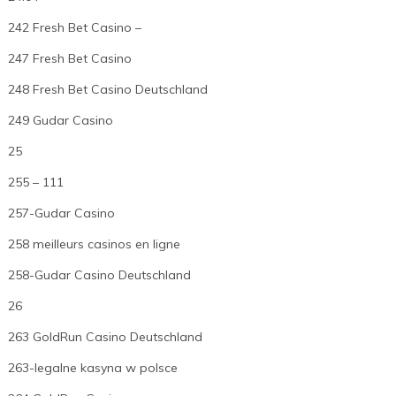
242 Fresh Bet Casino –
247 Fresh Bet Casino
248 Fresh Bet Casino Deutschland
249 Gudar Casino
25
255 – 111
257-Gudar Casino
258 meilleurs casinos en ligne
258-Gudar Casino Deutschland
26
263 GoldRun Casino Deutschland
263-legalne kasyna w polsce