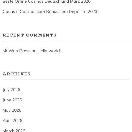
Beste Online Casinos Deutschland März 2026
Casas e Casinos com Bónus sem Depósito 2023
RECENT COMMENTS
Mr WordPress
on
Hello world!
ARCHIVES
July 2026
June 2026
May 2026
April 2026
March 2026