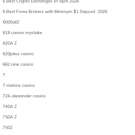
6 Best Crypto Exchanges of April 2026
6 Best Forex Brokers with Minimum $1 Deposit ️ 2026
6000allZ
618 casino mystake
620A Z
620julius casino
662 nine casino
7
7 melons casino
724-alexander casino
740A Z
750A Z
750Z