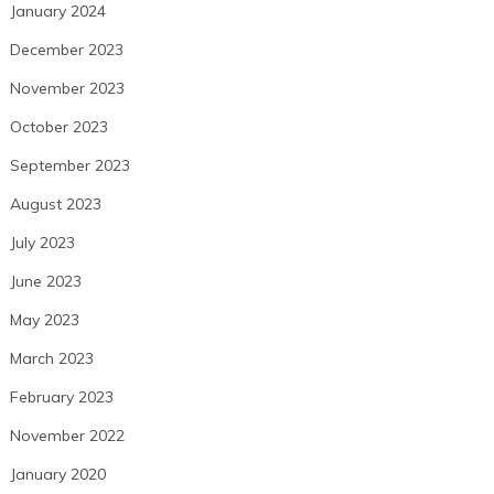
January 2024
December 2023
November 2023
October 2023
September 2023
August 2023
July 2023
June 2023
May 2023
March 2023
February 2023
November 2022
January 2020