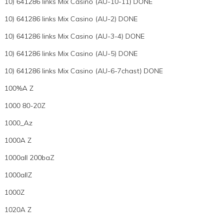
10) 641286 links Mix Casino (AU-10-11) DONE
10) 641286 links Mix Casino (AU-2) DONE
10) 641286 links Mix Casino (AU-3-4) DONE
10) 641286 links Mix Casino (AU-5) DONE
10) 641286 links Mix Casino (AU-6-7chast) DONE
100%A Z
1000 80-20Z
1000_Az
1000A Z
1000all 200baZ
1000allZ
1000Z
1020A Z