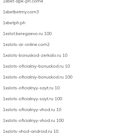
1xbet-apk-ph.com4
1xbetbetmy.com3
1xbetph.ph
1xslot.beregaevo.ru 100
1xslots-ar-online.com2
1xslots-bonuskod-zerkalo.ru 10
1xslots-oficialniy-bonuskod.ru 10
1xslots-oficialniy-bonuskod.ru 100
1xslots-oficialnyy-sayt.ru 10
1xslots-oficialnyy-sayt.ru 100
1xslots-oficialnyy-vhod.ru 10
1xslots-oficialnyy-vhod.ru 100
1xslots-vhod-android.ru 10