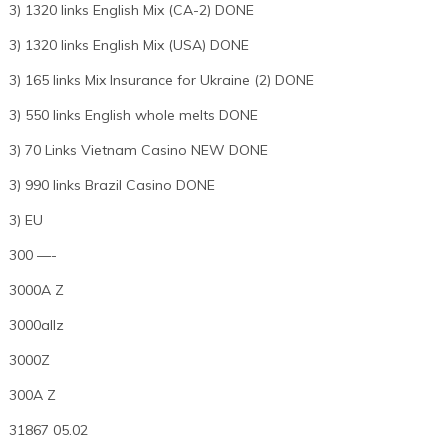
3) 1320 links English Mix (CA-2) DONE
3) 1320 links English Mix (USA) DONE
3) 165 links Mix Insurance for Ukraine (2) DONE
3) 550 links English whole melts DONE
3) 70 Links Vietnam Casino NEW DONE
3) 990 links Brazil Casino DONE
3) EU
300 —-
3000A Z
3000allz
3000Z
300A Z
31867 05.02