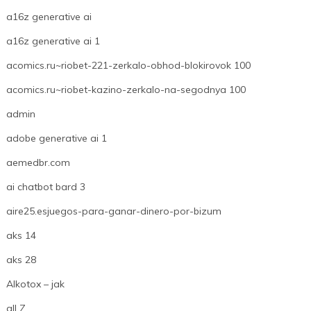
a16z generative ai
a16z generative ai 1
acomics.ru~riobet-221-zerkalo-obhod-blokirovok 100
acomics.ru~riobet-kazino-zerkalo-na-segodnya 100
admin
adobe generative ai 1
aemedbr.com
ai chatbot bard 3
aire25.esjuegos-para-ganar-dinero-por-bizum
aks 14
aks 28
Alkotox – jak
all Z