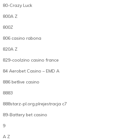
80-Crazy Luck
800A Z
800Z
806 casino rabona
820A Z
829-coolzino casino france
84 Aerobet Casino – EMD A
886 betlive casino
8883
888starz-pl.org.plrejestracja c7
89-Battery bet casino
9
A Z