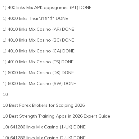
1) 400 links Mix APK appsgames (PT) DONE
1) 4000 links Thai บาคาร่า DONE
1) 4010 links Mix Casino (AR) DONE
1) 4010 links Mix Casino (BG) DONE
1) 4010 links Mix Casino (CA) DONE
1) 4010 links Mix Casino (ES) DONE
1) 6000 links Mix Casino (DK) DONE
1) 6000 links Mix Casino (SW) DONE
10
10 Best Forex Brokers for Scalping 2026
10 Best Strength Training Apps in 2026 Expert Guide
10) 641286 links Mix Casino (1-UK) DONE
10) 641286 links Mix Casino (2-UK) DONE