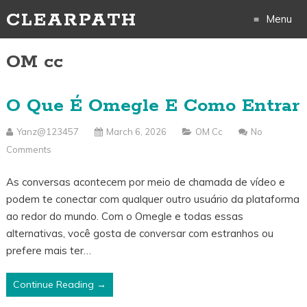
CLEARPATH
Menu
Skip
OM cc
to
O Que É Omegle E Como Entrar
content
Yanz@123457
March 6, 2026
OM Cc
No
Comments
As conversas acontecem por meio de chamada de vídeo e
podem te conectar com qualquer outro usuário da plataforma
ao redor do mundo. Com o Omegle e todas essas
alternativas, você gosta de conversar com estranhos ou
prefere mais ter…
Continue Reading →