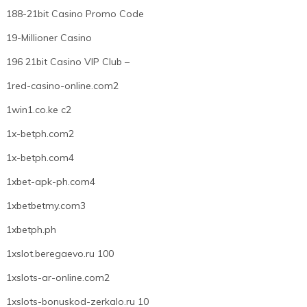
188-21bit Casino Promo Code
19-Millioner Casino
196 21bit Casino VIP Club –
1red-casino-online.com2
1win1.co.ke c2
1x-betph.com2
1x-betph.com4
1xbet-apk-ph.com4
1xbetbetmy.com3
1xbetph.ph
1xslot.beregaevo.ru 100
1xslots-ar-online.com2
1xslots-bonuskod-zerkalo.ru 10