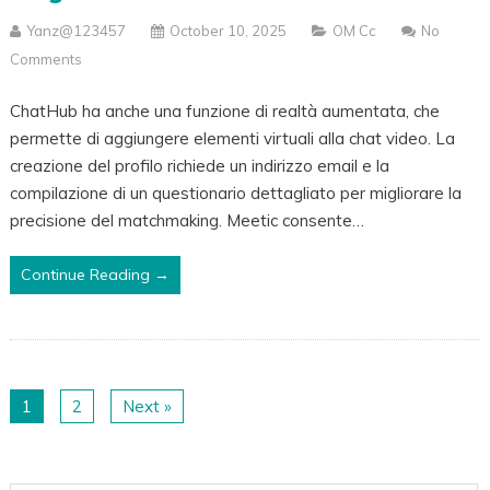
Yanz@123457
October 10, 2025
OM Cc
No
Comments
ChatHub ha anche una funzione di realtà aumentata, che
permette di aggiungere elementi virtuali alla chat video. La
creazione del profilo richiede un indirizzo email e la
compilazione di un questionario dettagliato per migliorare la
precisione del matchmaking. Meetic consente…
Continue Reading →
1
2
Next »