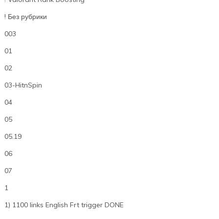
! Без рубрики
003
01
02
03-HitnSpin
04
05
05.19
06
07
1
1) 1100 links English Frt trigger DONE