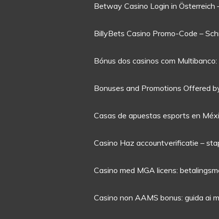
Betway Casino Login in Österreich –
BillyBets Casino Promo-Code – Sch
Bónus dos casinos com Multibanco: t
Bonuses and Promotions Offered b
Casas de apuestas esports en México
Casino Haz accountverificatie – sta
Casino med MGA licens: betalingsmet
Casino non AAMS bonus: guida ai me