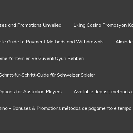
ses and Promotions Unveiled
1King Casino Promosyon Kod
lete Guide to Payment Methods and Withdrawals
Almindel
deme Yöntemleri ve Güvenli Oyun Rehberi
chritt‑für‑Schritt‑Guide für Schweizer Spieler
tions for Australian Players
Available deposit methods
asino – Bonuses & Promotions métodos de pagamento e tempo 