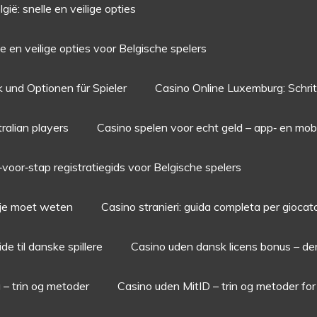
ië: snelle en veilige opties
e en veilige opties voor Belgische spelers
 und Optionen für Spieler
Casino Online Luxemburg: Schr
tralian players
Casino spelen voor echt geld – app‑ en mobi
voor‑stap registratiegids voor Belgische spelers
 je moet weten
Casino stranieri: guida completa per giocator
e til danske spillere
Casino uden dansk licens bonus – de
 – trin og metoder
Casino uden MitID – trin og metoder for