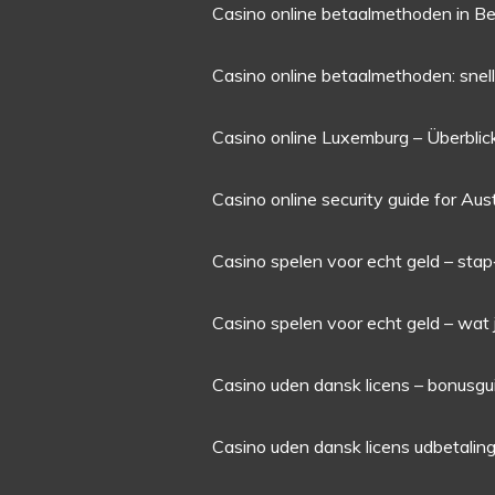
Casino online betaalmethoden in Belg
Casino online betaalmethoden: snell
Casino online Luxemburg – Überblick
Casino online security guide for Aus
Casino spelen voor echt geld – stap‑
Casino spelen voor echt geld – wat
Casino uden dansk licens – bonusguid
Casino uden dansk licens udbetaling