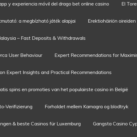
pp y experiencia móvil del drago bet online casino
El Tore
tmutató: a megbízható játék alapjai
Erektiohäiriön oireide
alaysia – Fast Deposits & Withdrawals
Orca User Behaviour
Expert Recommendations for Maximis
 on Expert Insights and Practical Recommendations
tis spins en promoties van het populairste casino in België
nto‑Verifizierung
Forholdet mellem Kamagra og blodtryk
gungen & beste Casinos für Luxemburg
Gangsta Casino Cyp