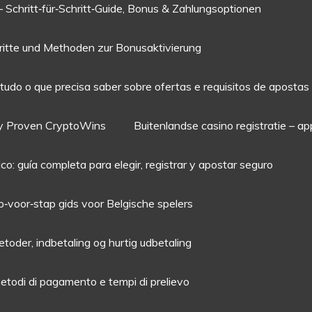
 Schritt‑für‑Schritt‑Guide, Bonus & Zahlungsoptionen
ritte und Methoden zur Bonusaktivierung
udo o que precisa saber sobre ofertas e requisitos de apostas
y Proven CryptoWins
Buitenlandse casino registratie – ap
: guía completa para elegir, registrar y apostar seguro
p‑voor‑stap gids voor Belgische spelers
oder, indbetaling og hurtig udbetaling
todi di pagamento e tempi di prelievo