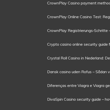
CrownPlay Casino payment methods 
CrownPlay Online Casino Test: Regi
CrownPlay Registrierungs‑Schritte 
Crypto casino online security guide
Crystal Roll Casino in Nederland: D
Dansk casino uden Rofus – Sådan ver
Diferenças entre Viagra e Viagra ge
DivaSpin Casino security guide – ho