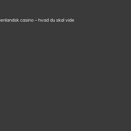
enlandsk casino – hvad du skal vide