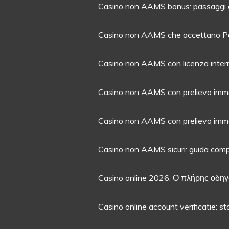
Casino non AAMS bonus: passaggi e m
Casino non AAMS che accettano PayP
Casino non AAMS con licenza interna
Casino non AAMS con prelievo immed
Casino non AAMS con prelievo immedi
Casino non AAMS sicuri: guida comp
Casino online 2026: Ο πλήρης οδηγ
Casino online account verificatie: s