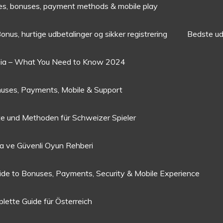
rules, bonuses, payment methods & mobile play
us, hurtige udbetalinger og sikker registrering
Bedste ud
aysia – What You Need to Know 2024
onuses, Payments, Mobile & Support
te und Methoden für Schweizer Spieler
ama ve Güvenli Oyun Rehberi
ide to Bonuses, Payments, Security & Mobile Experience
ette Guide für Österreich