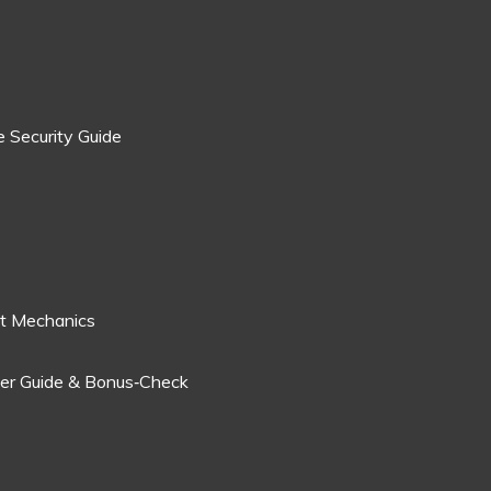
 Security Guide
ot Mechanics
iger Guide & Bonus‑Check