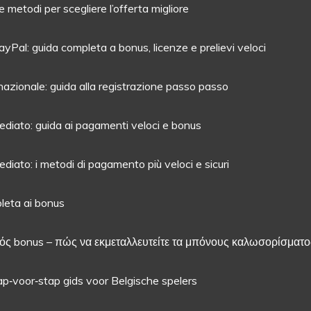
etodi per scegliere l’offerta migliore
al: guida completa a bonus, licenze e prelievi veloci
zionale: guida alla registrazione passo passo
iato: guida ai pagamenti veloci e bonus
ato: i metodi di pagamento più veloci e sicuri
leta ai bonus
ός bonus – πώς να εκμεταλλευτείτε τα μπόνους καλωσορίσματο
tap‑voor‑stap gids voor Belgische spelers