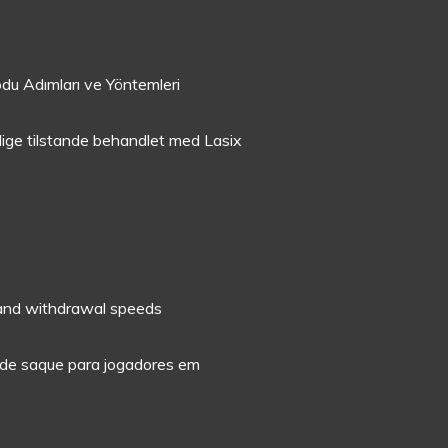
u Adımları ve Yöntemleri
ige tilstande behandlet med Lasix
 and withdrawal speeds
de saque para jogadores em