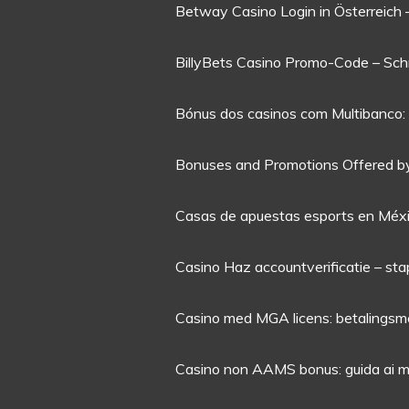
Betway Casino Login in Österreich –
BillyBets Casino Promo-Code – Sch
Bónus dos casinos com Multibanco: t
Bonuses and Promotions Offered b
Casas de apuestas esports en México
Casino Haz accountverificatie – sta
Casino med MGA licens: betalingsmet
Casino non AAMS bonus: guida ai me