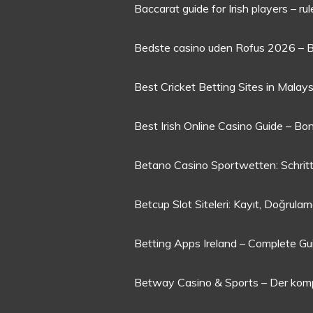
Baccarat guide for Irish players – 
Bedste casino uden Rofus 2026 – Bon
Best Cricket Betting Sites in Mal
Best Irish Online Casino Guide – B
Betano Casino Sportwetten: Schrit
Betcup Slot Siteleri: Kayıt, Doğrul
Betting Apps Ireland – Complete Gu
Betway Casino & Sports – Der kompl