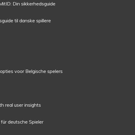
itID: Din sikkerhedsguide
uide til danske spillere
opties voor Belgische spelers
 real user insights
für deutsche Spieler