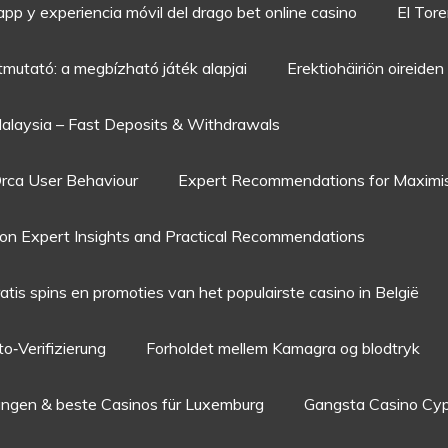
pp y experiencia móvil del drago bet online casino
El Tore
tmutató: a megbízható játék alapjai
Erektiohäiriön oireide
alaysia – Fast Deposits & Withdrawals
Orca User Behaviour
Expert Recommendations for Maximis
 on Expert Insights and Practical Recommendations
tis spins en promoties van het populairste casino in België
nto‑Verifizierung
Forholdet mellem Kamagra og blodtryk
gungen & beste Casinos für Luxemburg
Gangsta Casino Cyp