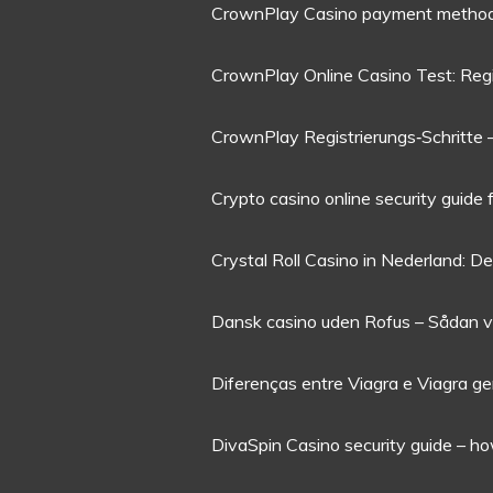
CrownPlay Casino payment methods 
CrownPlay Online Casino Test: Regi
CrownPlay Registrierungs‑Schritte 
Crypto casino online security guide
Crystal Roll Casino in Nederland: D
Dansk casino uden Rofus – Sådan ver
Diferenças entre Viagra e Viagra ge
DivaSpin Casino security guide – ho