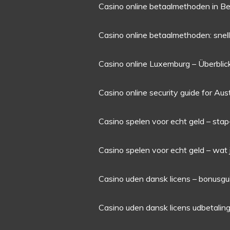
Casino online betaalmethoden in Belg
Casino online betaalmethoden: snell
Casino online Luxemburg – Überblick
Casino online security guide for Aus
Casino spelen voor echt geld – stap‑
Casino spelen voor echt geld – wat
Casino uden dansk licens – bonusguid
Casino uden dansk licens udbetaling