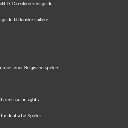
itID: Din sikkerhedsguide
uide til danske spillere
opties voor Belgische spelers
 real user insights
für deutsche Spieler