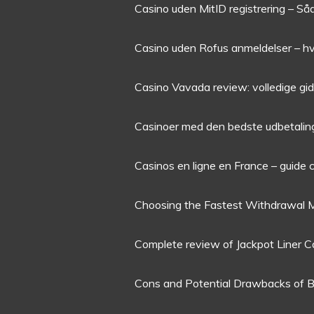
Casino uden MitID registrering – Såd
Casino uden Rofus anmeldelser – hv
Casino Vavada review: volledige gid
Casinoer med den bedste udbetaling 
Casinos en ligne en France – guide 
Choosing the Fastest Withdrawal 
Complete review of Jackpot Liner Ca
Cons and Potential Drawbacks of 