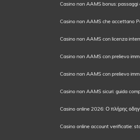
Casino non AAMS bonus: passaggi e m
Casino non AAMS che accettano PayP
Casino non AAMS con licenza interna
Casino non AAMS con prelievo immed
Casino non AAMS con prelievo immedi
Casino non AAMS sicuri: guida comp
Casino online 2026: Ο πλήρης οδηγ
Casino online account verificatie: s