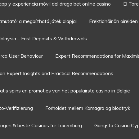
pp y experiencia móvil del drago bet online casino
El Tore
tmutató: a megbízható játék alapjai
Erektiohäiriön oireide
alaysia – Fast Deposits & Withdrawals
Orca User Behaviour
Expert Recommendations for Maximis
 on Expert Insights and Practical Recommendations
tis spins en promoties van het populairste casino in België
nto‑Verifizierung
Forholdet mellem Kamagra og blodtryk
gungen & beste Casinos für Luxemburg
Gangsta Casino Cyp