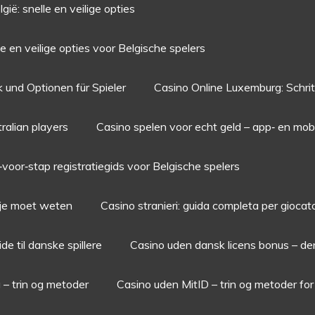
ië: snelle en veilige opties
e en veilige opties voor Belgische spelers
 und Optionen für Spieler
Casino Online Luxemburg: Schr
tralian players
Casino spelen voor echt geld – app‑ en mobi
voor‑stap registratiegids voor Belgische spelers
 je moet weten
Casino stranieri: guida completa per giocator
e til danske spillere
Casino uden dansk licens bonus – de
 – trin og metoder
Casino uden MitID – trin og metoder for