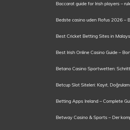
Baccarat guide for Irish players – 
Bedste casino uden Rofus 2026 – Bon
Best Cricket Betting Sites in Mal
Best Irish Online Casino Guide – B
Betano Casino Sportwetten: Schrit
Betcup Slot Siteleri: Kayıt, Doğrul
Betting Apps Ireland – Complete Gu
Betway Casino & Sports – Der kompl