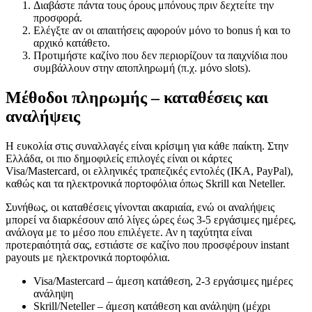
Διαβάστε πάντα τους όρους μπόνους πριν δεχτείτε την
προσφορά.
Ελέγξτε αν οι απαιτήσεις αφορούν μόνο το bonus ή και το
αρχικό κατάθετο.
Προτιμήστε καζίνο που δεν περιορίζουν τα παιχνίδια που
συμβάλλουν στην αποπληρωμή (π.χ. μόνο slots).
Μέθοδοι πληρωμής – καταθέσεις και
αναλήψεις
Η ευκολία στις συναλλαγές είναι κρίσιμη για κάθε παίκτη. Στην
Ελλάδα, οι πιο δημοφιλείς επιλογές είναι οι κάρτες
Visa/Mastercard, οι ελληνικές τραπεζικές εντολές (ΙΚΑ, PayPal),
καθώς και τα ηλεκτρονικά πορτοφόλια όπως Skrill και Neteller.
Συνήθως, οι καταθέσεις γίνονται ακαριαία, ενώ οι αναλήψεις
μπορεί να διαρκέσουν από λίγες ώρες έως 3-5 εργάσιμες ημέρες,
ανάλογα με το μέσο που επιλέγετε. Αν η ταχύτητα είναι
προτεραιότητά σας, εστιάστε σε καζίνο που προσφέρουν instant
payouts με ηλεκτρονικά πορτοφόλια.
Visa/Mastercard – άμεση κατάθεση, 2‑3 εργάσιμες ημέρες
ανάληψη
Skrill/Neteller – άμεση κατάθεση και ανάληψη (μέχρι