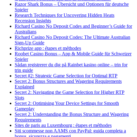
Razor Shark Bonus – Übersicht und Optionen für deutsche
Spieler
Research Techniques for Uncovering Hidden Heats
Recension Insights
Richard Casino No Deposit Codes and Beginner’s Guide for
Australians
Richard Casino No Deposit Codes: The Ultimate Australian
Sign-Up Guide
Richprize app : étapes et méthodes
Roobet Casino Bonus – App & Mobile Guide für Schweizer
Spieler
Sådan registrerer du dig på Rainbet kasino online – trin for
trin guide
Secret #2: Strategic Game Selection for Optimal RTP
Secret 2: Bonus Structures and Wagering Requirements
Explained
Secret 2: Navigating the Game Selection for Higher RTP
Slots
Secret 2: Optimising Your Device Settings for Smooth
Gameplay
Secret 2: Understanding the Bonus Structure and Wagering
Requirements
Sites de paris au Luxembourg : étapes et méthodes
Siti scommesse non AAMS con PayPal: guida completa a
bonus, sicurezza e pagamenti