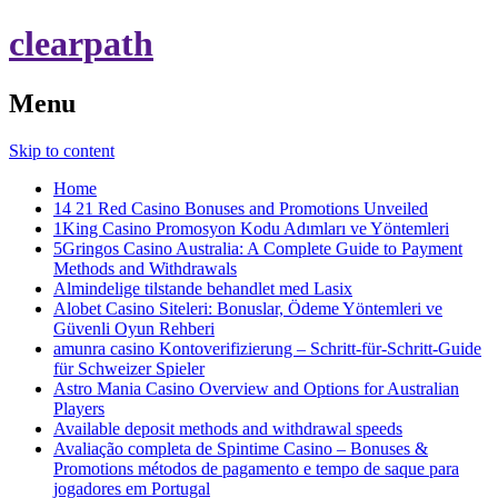
clearpath
Menu
Skip to content
Home
14 21 Red Casino Bonuses and Promotions Unveiled
1King Casino Promosyon Kodu Adımları ve Yöntemleri
5Gringos Casino Australia: A Complete Guide to Payment
Methods and Withdrawals
Almindelige tilstande behandlet med Lasix
Alobet Casino Siteleri: Bonuslar, Ödeme Yöntemleri ve
Güvenli Oyun Rehberi
amunra casino Kontoverifizierung – Schritt‑für‑Schritt‑Guide
für Schweizer Spieler
Astro Mania Casino Overview and Options for Australian
Players
Available deposit methods and withdrawal speeds
Avaliação completa de Spintime Casino – Bonuses &
Promotions métodos de pagamento e tempo de saque para
jogadores em Portugal