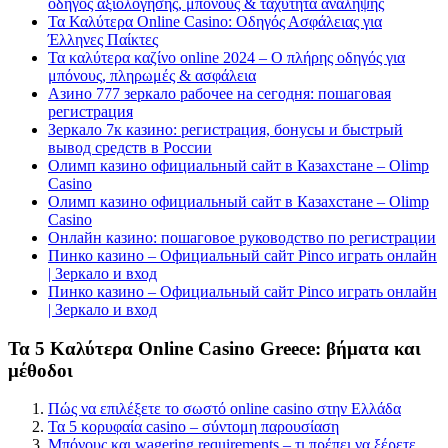
οδηγός αξιολόγησης, μπόνους & ταχύτητα ανάληψης
Τα Καλύτερα Online Casino: Οδηγός Ασφάλειας για
Έλληνες Παίκτες
Τα καλύτερα καζίνο online 2024 – Ο πλήρης οδηγός για
μπόνους, πληρωμές & ασφάλεια
Азино 777 зеркало рабочее на сегодня: пошаговая
регистрация
Зеркало 7к казино: регистрация, бонусы и быстрый
вывод средств в России
Олимп казино официальный сайт в Казахстане – Olimp
Casino
Олимп казино официальный сайт в Казахстане – Olimp
Casino
Онлайн казино: пошаговое руководство по регистрации
Пинко казино – Официальный сайт Pinco играть онлайн
| Зеркало и вход
Пинко казино – Официальный сайт Pinco играть онлайн
| Зеркало и вход
Τα 5 Καλύτερα Online Casino Greece: βήματα και
μέθοδοι
Πώς να επιλέξετε το σωστό online casino στην Ελλάδα
Τα 5 κορυφαία casino – σύντομη παρουσίαση
Μπόνους και wagering requirements – τι πρέπει να ξέρετε