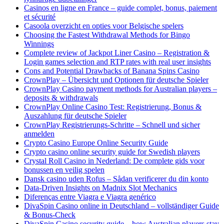
Casinos en ligne en France – guide complet, bonus, paiement
et sécurité
Casoola overzicht en opties voor Belgische spelers
Choosing the Fastest Withdrawal Methods for Bingo
Winnings
Complete review of Jackpot Liner Casino – Registration &
Login games selection and RTP rates with real user insights
Cons and Potential Drawbacks of Banana Spins Casino
CrownPlay – Übersicht und Optionen für deutsche Spieler
CrownPlay Casino payment methods for Australian players –
deposits & withdrawals
CrownPlay Online Casino Test: Registrierung, Bonus &
Auszahlung für deutsche Spieler
CrownPlay Registrierungs‑Schritte – Schnell und sicher
anmelden
Crypto Casino Europe Online Security Guide
Crypto casino online security guide for Swedish players
Crystal Roll Casino in Nederland: De complete gids voor
bonussen en veilig spelen
Dansk casino uden Rofus – Sådan verificerer du din konto
Data-Driven Insights on Madnix Slot Mechanics
Diferenças entre Viagra e Viagra genérico
DivaSpin Casino online in Deutschland – vollständiger Guide
& Bonus‑Check
DivaSpin Casino security guide – how Australian players stay