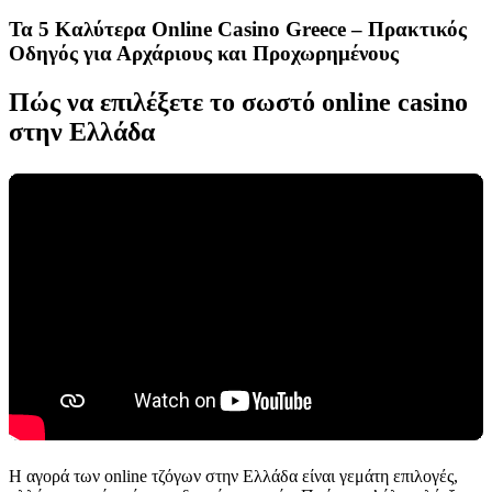
Τα 5 Καλύτερα Online Casino Greece – Πρακτικός
Οδηγός για Αρχάριους και Προχωρημένους
Πώς να επιλέξετε το σωστό online casino
στην Ελλάδα
Η αγορά των online τζόγων στην Ελλάδα είναι γεμάτη επιλογές,