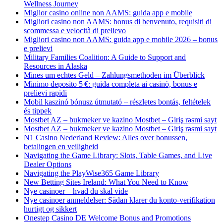
Wellness Journey
Miglior casino online non AAMS: guida app e mobile
Migliori casino non AAMS: bonus di benvenuto, requisiti di
scommessa e velocità di prelievo
Migliori casino non AAMS: guida app e mobile 2026 – bonus
e prelievi
Military Families Coalition: A Guide to Support and
Resources in Alaska
Mines um echtes Geld – Zahlungsmethoden im Überblick
Minimo deposito 5 €: guida completa ai casinò, bonus e
prelievi rapidi
Mobil kaszinó bónusz útmutató – részletes bontás, feltételek
és tippek
Mostbet AZ – bukmeker ve kazino Mostbet – Giriş rəsmi sayt
Mostbet AZ – bukmeker ve kazino Mostbet – Giriş rəsmi sayt
N1 Casino Nederland Review: Alles over bonussen,
betalingen en veiligheid
Navigating the Game Library: Slots, Table Games, and Live
Dealer Options
Navigating the PlayWise365 Game Library
New Betting Sites Ireland: What You Need to Know
Nye casinoer – hvad du skal vide
Nye casinoer anmeldelser: Sådan klarer du konto‑verifikation
hurtigt og sikkert
Onestep Casino DE Welcome Bonus and Promotions