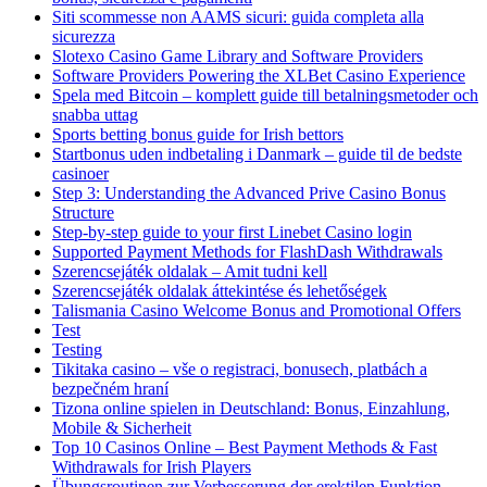
Siti scommesse non AAMS sicuri: guida completa alla
sicurezza
Slotexo Casino Game Library and Software Providers
Software Providers Powering the XLBet Casino Experience
Spela med Bitcoin – komplett guide till betalningsmetoder och
snabba uttag
Sports betting bonus guide for Irish bettors
Startbonus uden indbetaling i Danmark – guide til de bedste
casinoer
Step 3: Understanding the Advanced Prive Casino Bonus
Structure
Step-by-step guide to your first Linebet Casino login
Supported Payment Methods for FlashDash Withdrawals
Szerencsejáték oldalak – Amit tudni kell
Szerencsejáték oldalak áttekintése és lehetőségek
Talismania Casino Welcome Bonus and Promotional Offers
Test
Testing
Tikitaka casino – vše o registraci, bonusech, platbách a
bezpečném hraní
Tizona online spielen in Deutschland: Bonus, Einzahlung,
Mobile & Sicherheit
Top 10 Casinos Online – Best Payment Methods & Fast
Withdrawals for Irish Players
Übungsroutinen zur Verbesserung der erektilen Funktion