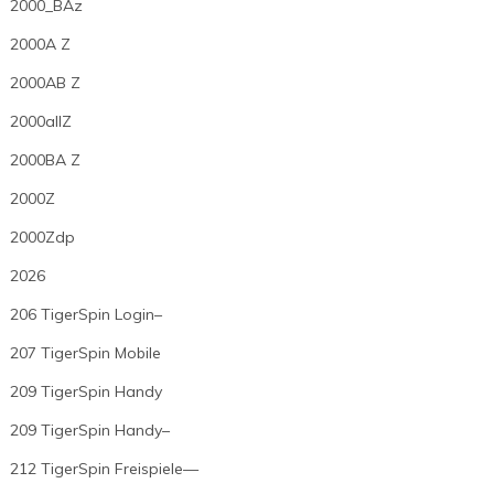
2000_BAz
2000A Z
2000AB Z
2000allZ
2000BA Z
2000Z
2000Zdp
2026
206 TigerSpin Login–
207 TigerSpin Mobile
209 TigerSpin Handy
209 TigerSpin Handy–
212 TigerSpin Freispiele—