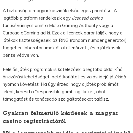
A biztonság a magyar kaszinók elsődleges prioritása. A
legtöbb platform rendelkezik egy
licensed casino
tanúsítvánnyal, amit a Malta Gaming Authority vagy a
Curacao eGaming ad ki. Ezek a licencek garantálják, hogy a
játékok tisztességesek, az RNG (random number generator)
független laboratóriumok által ellenőrzött, és a játékosok
pénze védve van.
Felelős játék programok is kötelezőek: a legtöbb oldal kínál
önkizárási lehetőséget, betétkorlátot és valós idejű játékidő
nyomon követést. Ha úgy érzed, hogy a játék problémát
jelent, keresd a “responsible gambling” linket, ahol
támogatást és tanácsadó szolgáltatásokat találsz.
Gyakran felmerülő kérdések a magyar
casino regisztrációról