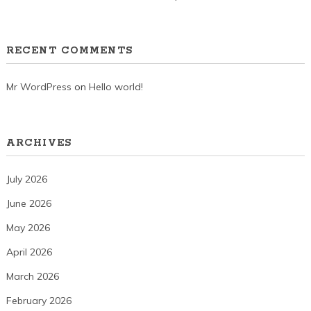
RECENT COMMENTS
Mr WordPress
on
Hello world!
ARCHIVES
July 2026
June 2026
May 2026
April 2026
March 2026
February 2026