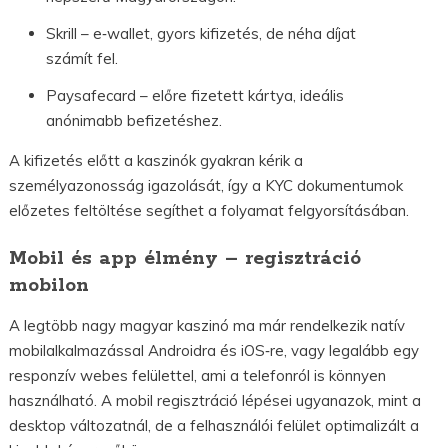
Skrill – e‑wallet, gyors kifizetés, de néha díjat
számít fel.
Paysafecard – előre fizetett kártya, ideális
anónimabb befizetéshez.
A kifizetés előtt a kaszinók gyakran kérik a
személyazonosság igazolását, így a KYC dokumentumok
előzetes feltöltése segíthet a folyamat felgyorsításában.
Mobil és app élmény – regisztráció
mobilon
A legtöbb nagy magyar kaszinó ma már rendelkezik natív
mobilalkalmazással Androidra és iOS‑re, vagy legalább egy
responzív webes felülettel, ami a telefonról is könnyen
használható. A mobil regisztráció lépései ugyanazok, mint a
desktop változatnál, de a felhasználói felület optimalizált a