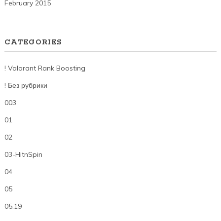
February 2015
CATEGORIES
! Valorant Rank Boosting
! Без рубрики
003
01
02
03-HitnSpin
04
05
05.19