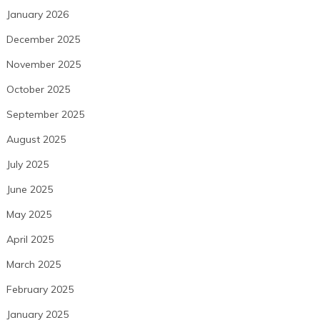
January 2026
December 2025
November 2025
October 2025
September 2025
August 2025
July 2025
June 2025
May 2025
April 2025
March 2025
February 2025
January 2025