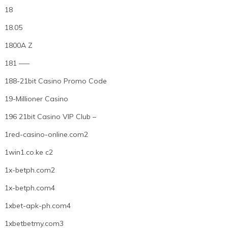
18
18.05
1800A Z
181 —–
188-21bit Casino Promo Code
19-Millioner Casino
196 21bit Casino VIP Club –
1red-casino-online.com2
1win1.co.ke c2
1x-betph.com2
1x-betph.com4
1xbet-apk-ph.com4
1xbetbetmy.com3