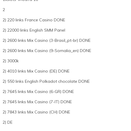
2
2) 220 links France Casino DONE
2) 22000 links English SMM Panel
2) 2600 links Mix Casino (3-Brasil_pt-br) DONE
2) 2600 links Mix Casino (9-Somalia_en) DONE
2) 3000k
2) 4010 links Mix Casino (DE) DONE
2) 550 links English Polkadot chocolate DONE
2) 7645 links Mix Casino (6-GR) DONE
2) 7645 links Mix Casino (7-IT) DONE
2) 7843 links Mix Casino (CH) DONE
2) DE