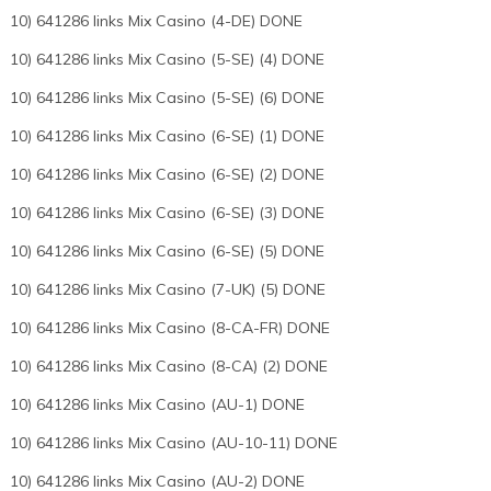
10) 641286 links Mix Casino (4-DE) DONE
10) 641286 links Mix Casino (5-SE) (4) DONE
10) 641286 links Mix Casino (5-SE) (6) DONE
10) 641286 links Mix Casino (6-SE) (1) DONE
10) 641286 links Mix Casino (6-SE) (2) DONE
10) 641286 links Mix Casino (6-SE) (3) DONE
10) 641286 links Mix Casino (6-SE) (5) DONE
10) 641286 links Mix Casino (7-UK) (5) DONE
10) 641286 links Mix Casino (8-CA-FR) DONE
10) 641286 links Mix Casino (8-CA) (2) DONE
10) 641286 links Mix Casino (AU-1) DONE
10) 641286 links Mix Casino (AU-10-11) DONE
10) 641286 links Mix Casino (AU-2) DONE