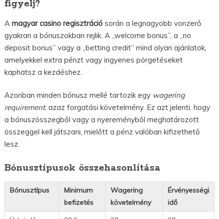
figyelj?
A
magyar casino regisztráció
során a legnagyobb vonzerő
gyakran a bónuszokban rejlik. A „welcome bonus”, a „no
deposit bonus” vagy a „betting credit” mind olyan ajánlatok,
amelyekkel extra pénzt vagy ingyenes pörgetéseket
kaphatsz a kezdéshez.
Azonban minden bónusz mellé tartozik egy
wagering
requirement
, azaz forgatási követelmény. Ez azt jelenti, hogy
a bónuszösszegből vagy a nyereményből meghatározott
összeggel kell játszani, mielőtt a pénz valóban kifizethető
lesz.
Bónusztípusok összehasonlítása
Bónusztípus
Minimum
Wagering
Érvényességi
befizetés
követelmény
idő