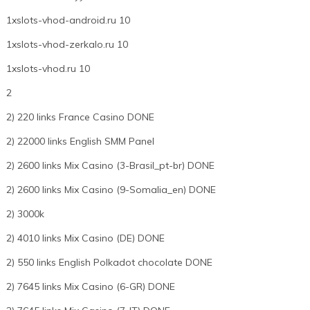
1xslots-vhod-android.ru 10
1xslots-vhod-zerkalo.ru 10
1xslots-vhod.ru 10
2
2) 220 links France Casino DONE
2) 22000 links English SMM Panel
2) 2600 links Mix Casino (3-Brasil_pt-br) DONE
2) 2600 links Mix Casino (9-Somalia_en) DONE
2) 3000k
2) 4010 links Mix Casino (DE) DONE
2) 550 links English Polkadot chocolate DONE
2) 7645 links Mix Casino (6-GR) DONE