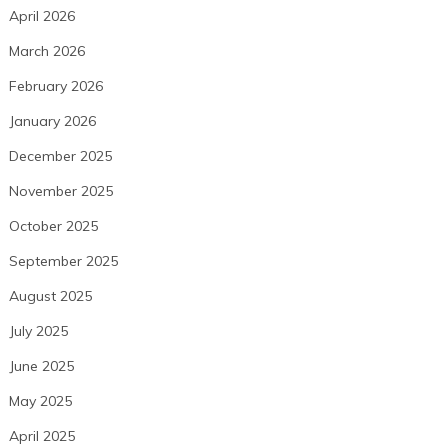
April 2026
March 2026
February 2026
January 2026
December 2025
November 2025
October 2025
September 2025
August 2025
July 2025
June 2025
May 2025
April 2025