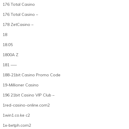
176 Total Casino
176 Total Casino –
178 ZetCasino –
18
18.05
1800A Z
181 —–
188-21bit Casino Promo Code
19-Millioner Casino
196 21bit Casino VIP Club –
1red-casino-online.com2
1win1.co.ke c2
1x-betph.com2