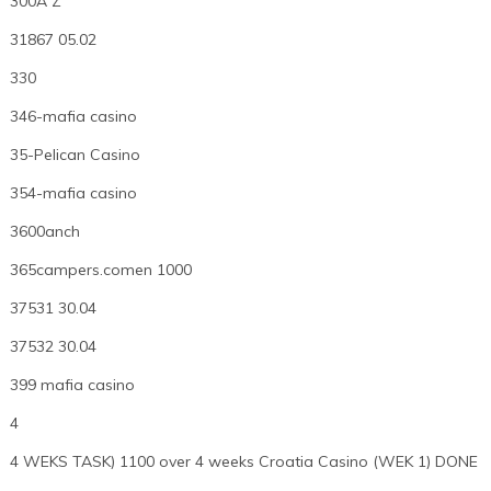
300A Z
31867 05.02
330
346-mafia casino
35-Pelican Casino
354-mafia casino
3600anch
365campers.comen 1000
37531 30.04
37532 30.04
399 mafia casino
4
4 WEKS TASK) 1100 over 4 weeks Croatia Casino (WEK 1) DONE