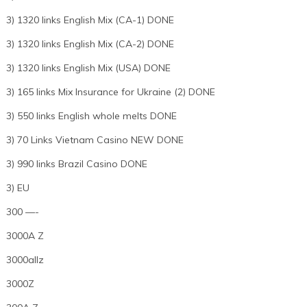
3) 1320 links English Mix (CA-1) DONE
3) 1320 links English Mix (CA-2) DONE
3) 1320 links English Mix (USA) DONE
3) 165 links Mix Insurance for Ukraine (2) DONE
3) 550 links English whole melts DONE
3) 70 Links Vietnam Casino NEW DONE
3) 990 links Brazil Casino DONE
3) EU
300 —-
3000A Z
3000allz
3000Z