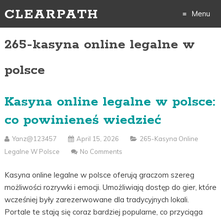
CLEARPATH
Menu
Skip
265-kasyna online legalne w
to
polsce
content
Kasyna online legalne w polsce:
co powinieneś wiedzieć
Yanz@123457
April 15, 2026
265-Kasyna Online
Legalne W Polsce
No Comments
Kasyna online legalne w polsce oferują graczom szereg
możliwości rozrywki i emocji. Umożliwiają dostęp do gier, które
wcześniej były zarezerwowane dla tradycyjnych lokali.
Portale te stają się coraz bardziej popularne, co przyciąga