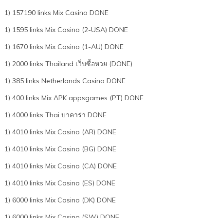
1) 157190 links Mix Casino DONE
1) 1595 links Mix Casino (2-USA) DONE
1) 1670 links Mix Casino (1-AU) DONE
1) 2000 links Thailand เว็บซื้อหวย (DONE)
1) 385 links Netherlands Casino DONE
1) 400 links Mix APK appsgames (PT) DONE
1) 4000 links Thai บาคาร่า DONE
1) 4010 links Mix Casino (AR) DONE
1) 4010 links Mix Casino (BG) DONE
1) 4010 links Mix Casino (CA) DONE
1) 4010 links Mix Casino (ES) DONE
1) 6000 links Mix Casino (DK) DONE
1) 6000 links Mix Casino (SW) DONE