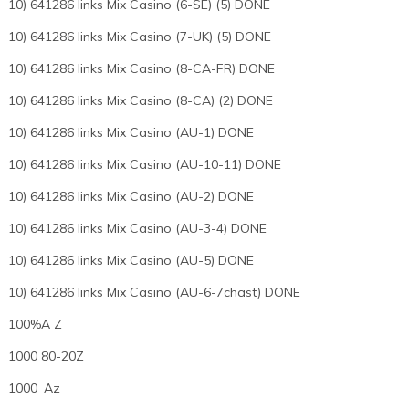
10) 641286 links Mix Casino (6-SE) (5) DONE
10) 641286 links Mix Casino (7-UK) (5) DONE
10) 641286 links Mix Casino (8-CA-FR) DONE
10) 641286 links Mix Casino (8-CA) (2) DONE
10) 641286 links Mix Casino (AU-1) DONE
10) 641286 links Mix Casino (AU-10-11) DONE
10) 641286 links Mix Casino (AU-2) DONE
10) 641286 links Mix Casino (AU-3-4) DONE
10) 641286 links Mix Casino (AU-5) DONE
10) 641286 links Mix Casino (AU-6-7chast) DONE
100%A Z
1000 80-20Z
1000_Az