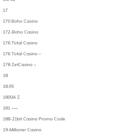
17
170 Boho Casino
172-Boho Casino
176 Total Casino
176 Total Casino –
178 ZetCasino –
18
18.05
1800A Z
181 —–
188-21bit Casino Promo Code
19-Millioner Casino