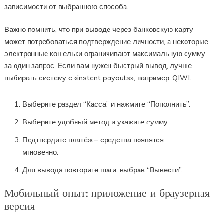
зависимости от выбранного способа.
Важно помнить, что при выводе через банковскую карту
может потребоваться подтверждение личности, а некоторые
электронные кошельки ограничивают максимальную сумму
за один запрос. Если вам нужен быстрый вывод, лучше
выбирать систему с «instant payouts», например, QIWI.
Выберите раздел “Касса” и нажмите “Пополнить”.
Выберите удобный метод и укажите сумму.
Подтвердите платёж – средства появятся
мгновенно.
Для вывода повторите шаги, выбрав “Вывести”.
Мобильный опыт: приложение и браузерная
версия