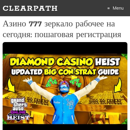
CLEARPATH
Menu
Азино 777 зеркало рабочее на
Skip
сегодня: пошаговая регистрация
to
content