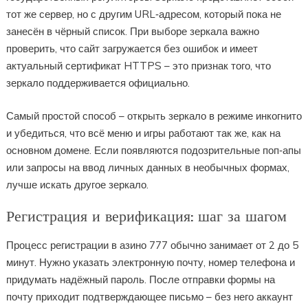
тот же сервер, но с другим URL‑адресом, который пока не
занесён в чёрный список. При выборе зеркала важно
проверить, что сайт загружается без ошибок и имеет
актуальный сертификат HTTPS – это признак того, что
зеркало поддерживается официально.
Самый простой способ – открыть зеркало в режиме инкогнито
и убедиться, что всё меню и игры работают так же, как на
основном домене. Если появляются подозрительные поп‑апы
или запросы на ввод личных данных в необычных формах,
лучше искать другое зеркало.
Регистрация и верификация: шаг за шагом
Процесс регистрации в азино 777 обычно занимает от 2 до 5
минут. Нужно указать электронную почту, номер телефона и
придумать надёжный пароль. После отправки формы на
почту приходит подтверждающее письмо – без него аккаунт