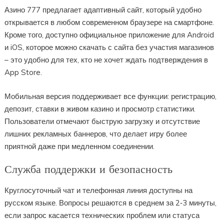
Азино 777 предлагает адаптивный сайт, который удобно
открывается в любом современном браузере на смартфоне.
Кроме того, доступно официальное приложение для Android
и iOS, которое можно скачать с сайта без участия магазинов
– это удобно для тех, кто не хочет ждать подтверждения в
App Store.
Мобильная версия поддерживает все функции: регистрацию,
депозит, ставки в живом казино и просмотр статистики.
Пользователи отмечают быструю загрузку и отсутствие
лишних рекламных баннеров, что делает игру более
приятной даже при медленном соединении.
Служба поддержки и безопасность
Круглосуточный чат и телефонная линия доступны на
русском языке. Вопросы решаются в среднем за 2‑3 минуты,
если запрос касается технических проблем или статуса