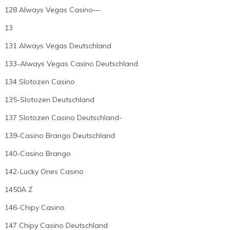
128 Always Vegas Casino—
13
131 Always Vegas Deutschland
133-Always Vegas Casino Deutschland
134 Slotozen Casino
135-Slotozen Deutschland
137 Slotozen Casino Deutschland-
139-Casino Brango Deutschland
140-Casino Brango
142-Lucky Ones Casino
1450A Z
146-Chipy Casino
147 Chipy Casino Deutschland