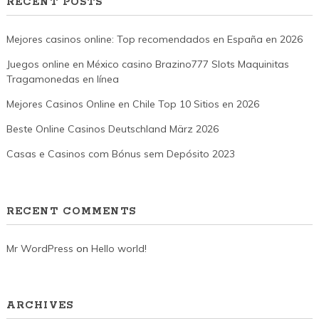
RECENT POSTS
Mejores casinos online: Top recomendados en España en 2026
Juegos online en México casino Brazino777 Slots Maquinitas
Tragamonedas en línea
Mejores Casinos Online en Chile Top 10 Sitios en 2026
Beste Online Casinos Deutschland März 2026
Casas e Casinos com Bónus sem Depósito 2023
RECENT COMMENTS
Mr WordPress
on
Hello world!
ARCHIVES