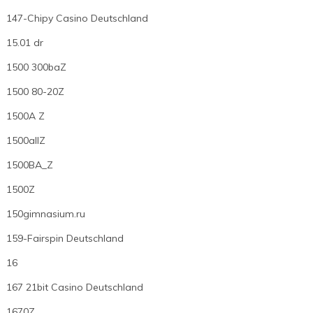
147-Chipy Casino Deutschland
15.01 dr
1500 300baZ
1500 80-20Z
1500A Z
1500allZ
1500BA_Z
1500Z
150gimnasium.ru
159-Fairspin Deutschland
16
167 21bit Casino Deutschland
1670Z