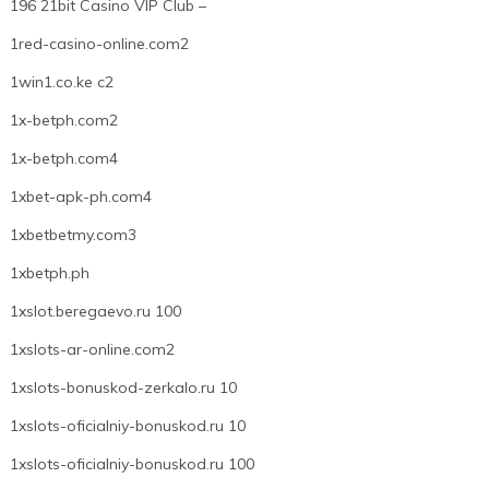
196 21bit Casino VIP Club –
1red-casino-online.com2
1win1.co.ke c2
1x-betph.com2
1x-betph.com4
1xbet-apk-ph.com4
1xbetbetmy.com3
1xbetph.ph
1xslot.beregaevo.ru 100
1xslots-ar-online.com2
1xslots-bonuskod-zerkalo.ru 10
1xslots-oficialniy-bonuskod.ru 10
1xslots-oficialniy-bonuskod.ru 100