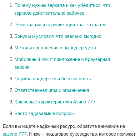
Почему нужны зеркала и как убедиться, что
зеркало действительно рабочее
Регистрация и верификация: шаг за шагом
Бонусы и условия: что реально выгодно
Методы пополнения и вывод средств
Мобильный опыт: приложение и браузерная
версия
Служба поддержки и безопасность
Ответственная игра и ограничения
Ключевые характеристики Азино 777
Часто задаваемые вопросы
Если вы ищете надёжный ресурс, обратите внимание на
казино 777
. Ниже – пошаговое руководство, которое поможет