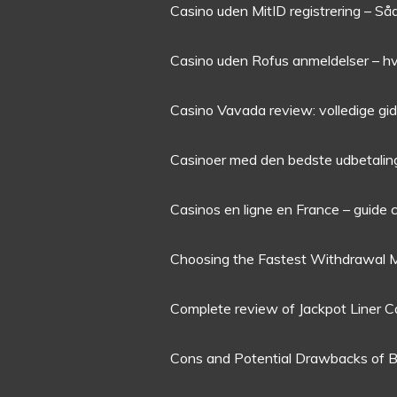
Casino uden MitID registrering – Såd
Casino uden Rofus anmeldelser – hv
Casino Vavada review: volledige gid
Casinoer med den bedste udbetaling 
Casinos en ligne en France – guide 
Choosing the Fastest Withdrawal 
Complete review of Jackpot Liner Ca
Cons and Potential Drawbacks of 