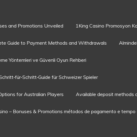
ses and Promotions Unveiled
1King Casino Promosyon Kod
lete Guide to Payment Methods and Withdrawals
Almindel
deme Yöntemleri ve Güvenli Oyun Rehberi
chritt‑für‑Schritt‑Guide für Schweizer Spieler
tions for Australian Players
Available deposit methods
asino – Bonuses & Promotions métodos de pagamento e tempo 