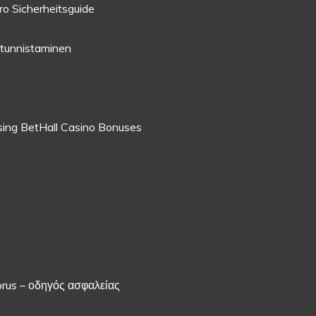
ro Sicherheitsguide
n tunnistaminen
ing BetHall Casino Bonuses
rus – οδηγός ασφαλείας