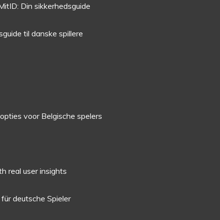
itID: Din sikkerhedsguide
uide til danske spillere
opties voor Belgische spelers
 real user insights
für deutsche Spieler