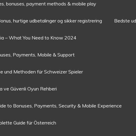
rules, bonuses, payment methods & mobile play
us, hurtige udbetalinger og sikker registrering
Bedste ud
aysia – What You Need to Know 2024
onuses, Payments, Mobile & Support
te und Methoden für Schweizer Spieler
ama ve Güvenli Oyun Rehberi
ide to Bonuses, Payments, Security & Mobile Experience
ette Guide für Österreich