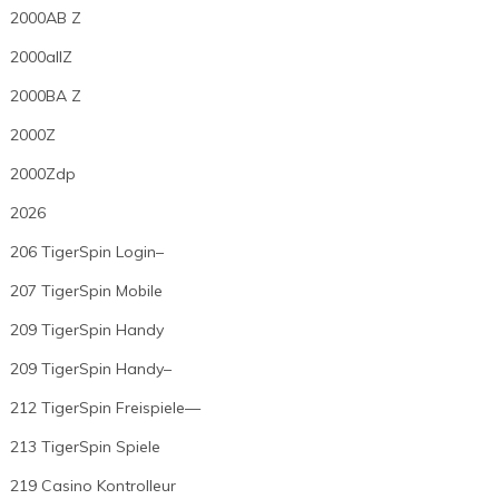
2000AB Z
2000allZ
2000BA Z
2000Z
2000Zdp
2026
206 TigerSpin Login–
207 TigerSpin Mobile
209 TigerSpin Handy
209 TigerSpin Handy–
212 TigerSpin Freispiele—
213 TigerSpin Spiele
219 Casino Kontrolleur