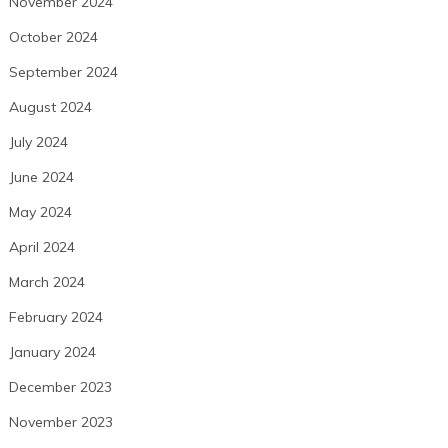
November 2024
October 2024
September 2024
August 2024
July 2024
June 2024
May 2024
April 2024
March 2024
February 2024
January 2024
December 2023
November 2023