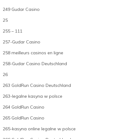
249 Gudar Casino
25
255 – 111
257-Gudar Casino
258 meilleurs casinos en ligne
258-Gudar Casino Deutschland
26
263 GoldRun Casino Deutschland
263-legalne kasyna w polsce
264 GoldRun Casino
265 GoldRun Casino
265-kasyna online legalne w polsce