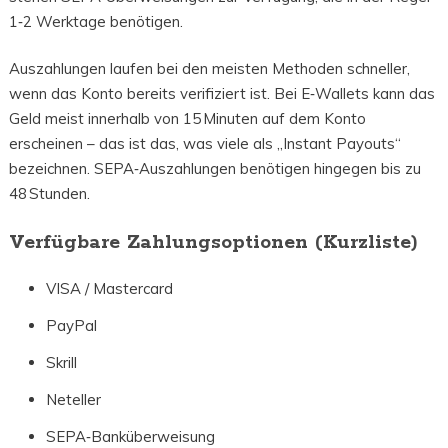
1‑2 Werktage benötigen.
Auszahlungen laufen bei den meisten Methoden schneller,
wenn das Konto bereits verifiziert ist. Bei E‑Wallets kann das
Geld meist innerhalb von 15 Minuten auf dem Konto
erscheinen – das ist das, was viele als „Instant Payouts“
bezeichnen. SEPA‑Auszahlungen benötigen hingegen bis zu
48 Stunden.
Verfügbare Zahlungsoptionen (Kurzliste)
VISA / Mastercard
PayPal
Skrill
Neteller
SEPA‑Banküberweisung