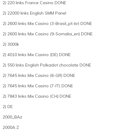
2) 220 links France Casino DONE
2) 22000 links English SMM Panel
2) 2600 links Mix Casino (3-Brasil_pt-br) DONE
2) 2600 links Mix Casino (9-Somalia_en) DONE
2) 3000k
2) 4010 links Mix Casino (DE) DONE
2) 550 links English Polkadot chocolate DONE
2) 7645 links Mix Casino (6-GR) DONE
2) 7645 links Mix Casino (7-IT) DONE
2) 7843 links Mix Casino (CH) DONE
2) DE
2000_BAz
2000A Z