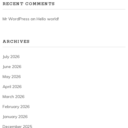
RECENT COMMENTS
Mr WordPress
on
Hello world!
ARCHIVES
July 2026
June 2026
May 2026
April 2026
March 2026
February 2026
January 2026
December 2025