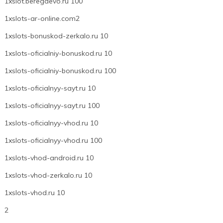
1xslot.beregaevo.ru 100
1xslots-ar-online.com2
1xslots-bonuskod-zerkalo.ru 10
1xslots-oficialniy-bonuskod.ru 10
1xslots-oficialniy-bonuskod.ru 100
1xslots-oficialnyy-sayt.ru 10
1xslots-oficialnyy-sayt.ru 100
1xslots-oficialnyy-vhod.ru 10
1xslots-oficialnyy-vhod.ru 100
1xslots-vhod-android.ru 10
1xslots-vhod-zerkalo.ru 10
1xslots-vhod.ru 10
2