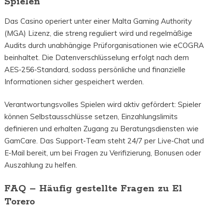
Spielen
Das Casino operiert unter einer Malta Gaming Authority
(MGA) Lizenz, die streng reguliert wird und regelmäßige
Audits durch unabhängige Prüforganisationen wie eCOGRA
beinhaltet. Die Datenverschlüsselung erfolgt nach dem
AES‑256‑Standard, sodass persönliche und finanzielle
Informationen sicher gespeichert werden.
Verantwortungsvolles Spielen wird aktiv gefördert: Spieler
können Selbstausschlüsse setzen, Einzahlungslimits
definieren und erhalten Zugang zu Beratungsdiensten wie
GamCare. Das Support‑Team steht 24/7 per Live‑Chat und
E‑Mail bereit, um bei Fragen zu Verifizierung, Bonusen oder
Auszahlung zu helfen.
FAQ – Häufig gestellte Fragen zu El
Torero