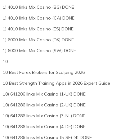
1) 4010 links Mix Casino (BG) DONE
1) 4010 links Mix Casino (CA) DONE
1) 4010 links Mix Casino (ES) DONE
1) 6000 links Mix Casino (DK) DONE
1) 6000 links Mix Casino (SW) DONE
10
10 Best Forex Brokers for Scalping 2026
10 Best Strength Training Apps in 2026 Expert Guide
10) 641286 links Mix Casino (1-UK) DONE
10) 641286 links Mix Casino (2-UK) DONE
10) 641286 links Mix Casino (3-NL) DONE
10) 641286 links Mix Casino (4-DE) DONE
10) 641286 links Mix Casino (5-SE) (4) DONE