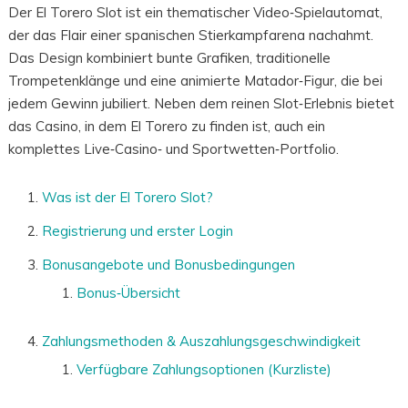
Der El Torero Slot ist ein thematischer Video‑Spielautomat,
der das Flair einer spanischen Stierkampfarena nachahmt.
Das Design kombiniert bunte Grafiken, traditionelle
Trompetenklänge und eine animierte Matador‑Figur, die bei
jedem Gewinn jubiliert. Neben dem reinen Slot‑Erlebnis bietet
das Casino, in dem El Torero zu finden ist, auch ein
komplettes Live‑Casino‑ und Sportwetten‑Portfolio.
Was ist der El Torero Slot?
Registrierung und erster Login
Bonusangebote und Bonusbedingungen
Bonus‑Übersicht
Zahlungsmethoden & Auszahlungsgeschwindigkeit
Verfügbare Zahlungsoptionen (Kurzliste)