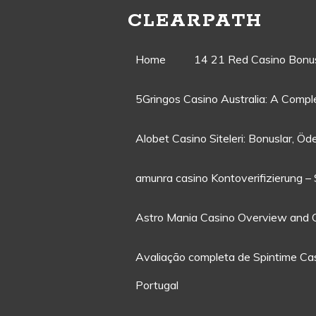
CLEARPATH
Skip
Home
14 21 Red Casino Bonu
to
5Gringos Casino Australia: A Comp
content
Alobet Casino Siteleri: Bonuslar, Ö
amunra casino Kontoverifizierung – S
Astro Mania Casino Overview and Op
Avaliação completa de Spintime C
Portugal