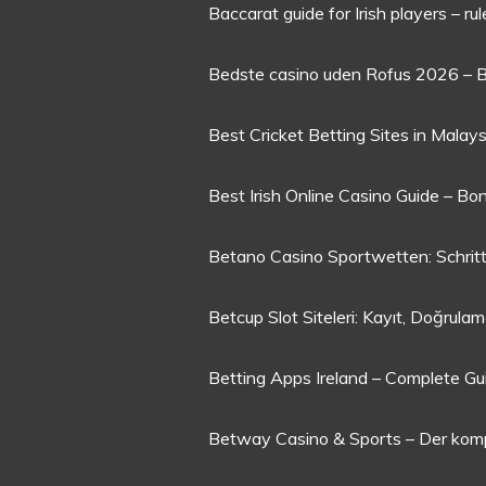
Baccarat guide for Irish players – 
Bedste casino uden Rofus 2026 – Bon
Best Cricket Betting Sites in Mal
Best Irish Online Casino Guide – B
Betano Casino Sportwetten: Schrit
Betcup Slot Siteleri: Kayıt, Doğrul
Betting Apps Ireland – Complete Gu
Betway Casino & Sports – Der kompl