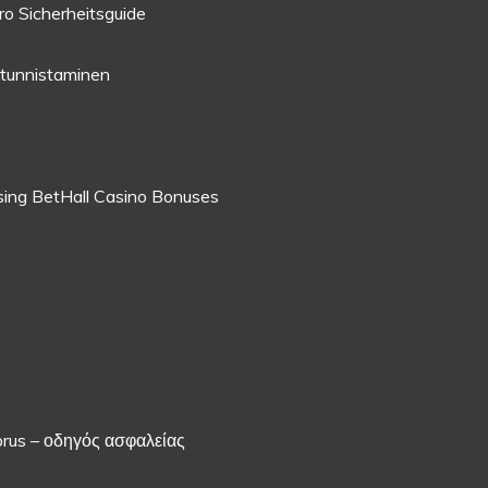
ro Sicherheitsguide
n tunnistaminen
ing BetHall Casino Bonuses
rus – οδηγός ασφαλείας