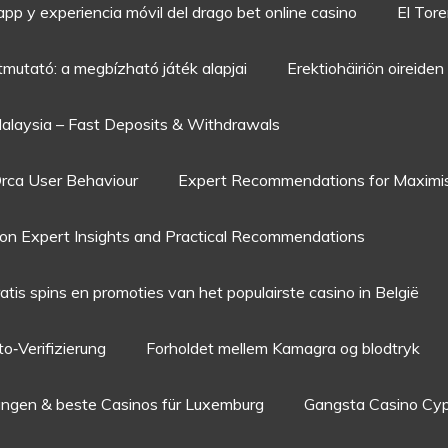
pp y experiencia móvil del drago bet online casino
El Tore
tmutató: a megbízható játék alapjai
Erektiohäiriön oireide
alaysia – Fast Deposits & Withdrawals
Orca User Behaviour
Expert Recommendations for Maximis
 on Expert Insights and Practical Recommendations
tis spins en promoties van het populairste casino in België
nto‑Verifizierung
Forholdet mellem Kamagra og blodtryk
gungen & beste Casinos für Luxemburg
Gangsta Casino Cyp