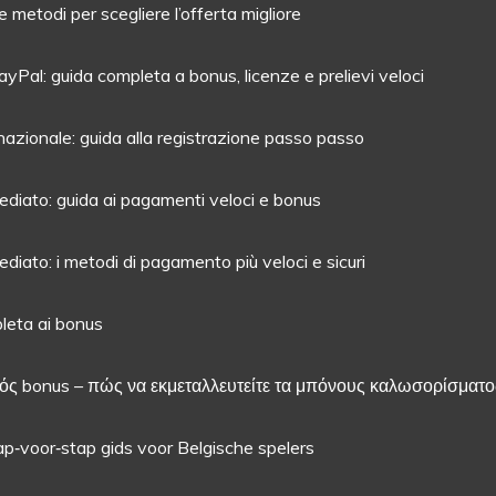
etodi per scegliere l’offerta migliore
al: guida completa a bonus, licenze e prelievi veloci
zionale: guida alla registrazione passo passo
iato: guida ai pagamenti veloci e bonus
ato: i metodi di pagamento più veloci e sicuri
leta ai bonus
ός bonus – πώς να εκμεταλλευτείτε τα μπόνους καλωσορίσματο
tap‑voor‑stap gids voor Belgische spelers