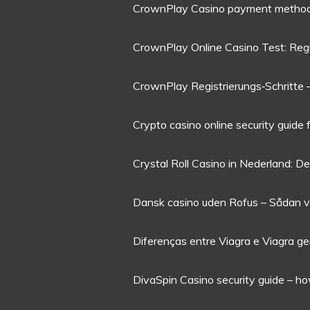
CrownPlay Casino payment methods 
CrownPlay Online Casino Test: Regi
CrownPlay Registrierungs‑Schritte 
Crypto casino online security guide
Crystal Roll Casino in Nederland: D
Dansk casino uden Rofus – Sådan ver
Diferenças entre Viagra e Viagra ge
DivaSpin Casino security guide – ho