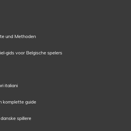
itte und Methoden
el‑gids voor Belgische spelers
i italiani
n komplette guide
 danske spillere