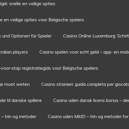
ië: snelle en veilige opties
e en veilige opties voor Belgische spelers
 und Optionen für Spieler
Casino Online Luxemburg: Schr
tralian players
Casino spelen voor echt geld – app‑ en mobi
voor‑stap registratiegids voor Belgische spelers
 je moet weten
Casino stranieri: guida completa per giocator
e til danske spillere
Casino uden dansk licens bonus – de
 – trin og metoder
Casino uden MitID – trin og metoder for