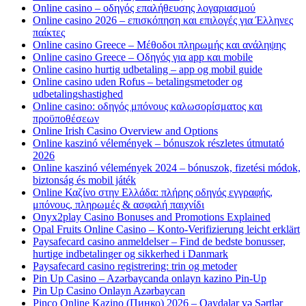
Online casino – οδηγός επαλήθευσης λογαριασμού
Online casino 2026 – επισκόπηση και επιλογές για Έλληνες
παίκτες
Online casino Greece – Μέθοδοι πληρωμής και ανάληψης
Online casino Greece – Οδηγός για app και mobile
Online casino hurtig udbetaling – app og mobil guide
Online casino uden Rofus – betalingsmetoder og
udbetalingshastighed
Online casino: οδηγός μπόνους καλωσορίσματος και
προϋποθέσεων
Online Irish Casino Overview and Options
Online kaszinó vélemények – bónuszok részletes útmutató
2026
Online kaszinó vélemények 2024 – bónuszok, fizetési módok,
biztonság és mobil játék
Online Καζίνο στην Ελλάδα: πλήρης οδηγός εγγραφής,
μπόνους, πληρωμές & ασφαλή παιχνίδι
Onyx2play Casino Bonuses and Promotions Explained
Opal Fruits Online Casino – Konto‑Verifizierung leicht erklärt
Paysafecard casino anmeldelser – Find de bedste bonusser,
hurtige indbetalinger og sikkerhed i Danmark
Paysafecard casino registrering: trin og metoder
Pin Up Casino – Azərbaycanda onlayn kazino Pin-Up
Pin Up Casino Onlayn Azərbaycan
Pinco Online Kazino (Пинко) 2026 – Qaydalar və Şərtlər