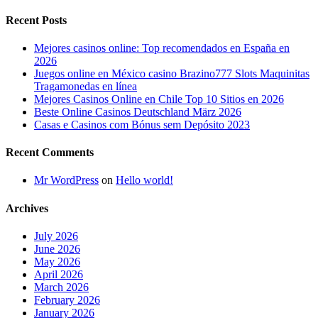
for:
Recent Posts
Mejores casinos online: Top recomendados en España en
2026
Juegos online en México casino Brazino777 Slots Maquinitas
Tragamonedas en línea
Mejores Casinos Online en Chile Top 10 Sitios en 2026
Beste Online Casinos Deutschland März 2026
Casas e Casinos com Bónus sem Depósito 2023
Recent Comments
Mr WordPress
on
Hello world!
Archives
July 2026
June 2026
May 2026
April 2026
March 2026
February 2026
January 2026