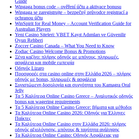
Guide
Wingaga bonus code – ověření účtu a aktivace bonusu
Wingaga se zaregistrujte – bezpečný průvodce registrací a
ochranou účtu
WinSpirit for Real Money – Account Verification Guide for
Australian Players
Yeni Casino Siteleri: VBET Kayıt Adımları ve Güvenilir
Oyun Rehberi
Zoccer Casino Canada – What You Need to Know
Zodiac Casino Welcome Bonus & Promotions
Ξένα καζίνο: πλήρης οδηγός με μπόνους, πληρωμές,
ασφάλεια και mobile εμπειρία
Οδηγός Lizaro
Προσφορές στα casino online στην Ελλάδα 2026 – πλήρης
οδηγός με bonus, πληρωμές & ασφάλεια
Συνιστώμενη δοσολογία και συχνότητα του Kamagra Oral
Jelly
Τα 5 Καλύτερα Online Casino Greece – Αναλυτικός οδηγός
bonus και wagering requirements
Τα 5 Καλύτερα Online Casino Greece: βήματα και μέθοδοι
Τα Καλύτερα Online Casino 2026: Οδηγός για Έλληνες
Παίκτες
Τα Καλύτερα Online Casino στην Ελλάδα 2026: πλήρης
οδηγός αξιολόγησης, μπόνους & ταχύτητα ανάληψης
Τα Καλύτερα Online Casino: Οδηγός Ασφάλειας για