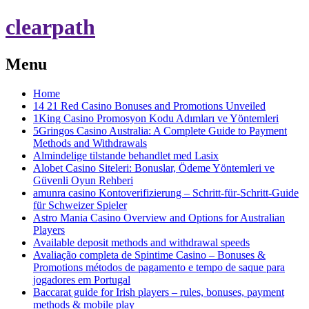
clearpath
Menu
Skip
Home
to
14 21 Red Casino Bonuses and Promotions Unveiled
content
1King Casino Promosyon Kodu Adımları ve Yöntemleri
5Gringos Casino Australia: A Complete Guide to Payment
Methods and Withdrawals
Almindelige tilstande behandlet med Lasix
Alobet Casino Siteleri: Bonuslar, Ödeme Yöntemleri ve
Güvenli Oyun Rehberi
amunra casino Kontoverifizierung – Schritt‑für‑Schritt‑Guide
für Schweizer Spieler
Astro Mania Casino Overview and Options for Australian
Players
Available deposit methods and withdrawal speeds
Avaliação completa de Spintime Casino – Bonuses &
Promotions métodos de pagamento e tempo de saque para
jogadores em Portugal
Baccarat guide for Irish players – rules, bonuses, payment
methods & mobile play