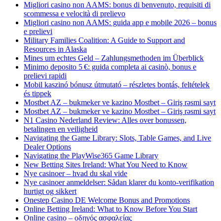
Migliori casino non AAMS: bonus di benvenuto, requisiti di
scommessa e velocità di prelievo
Migliori casino non AAMS: guida app e mobile 2026 – bonus
e prelievi
Military Families Coalition: A Guide to Support and
Resources in Alaska
Mines um echtes Geld – Zahlungsmethoden im Überblick
Minimo deposito 5 €: guida completa ai casinò, bonus e
prelievi rapidi
Mobil kaszinó bónusz útmutató – részletes bontás, feltételek
és tippek
Mostbet AZ – bukmeker ve kazino Mostbet – Giriş rəsmi sayt
Mostbet AZ – bukmeker ve kazino Mostbet – Giriş rəsmi sayt
N1 Casino Nederland Review: Alles over bonussen,
betalingen en veiligheid
Navigating the Game Library: Slots, Table Games, and Live
Dealer Options
Navigating the PlayWise365 Game Library
New Betting Sites Ireland: What You Need to Know
Nye casinoer – hvad du skal vide
Nye casinoer anmeldelser: Sådan klarer du konto‑verifikation
hurtigt og sikkert
Onestep Casino DE Welcome Bonus and Promotions
Online Betting Ireland: What to Know Before You Start
Online casino – οδηγός ασφαλείας