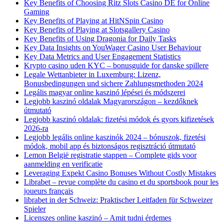
Key Benefits of Choosing Ritz Slots Casino DE for Online
Gaming
Key Benefits of Playing at HitNSpin Casino
Key Benefits of Playing at Slotsgallery Casino
Key Benefits of Using Dragonia for Daily Tasks
Key Data Insights on YouWager Casino User Behaviour
Key Data Metrics and User Engagement Statistics
Krypto casino uden KYC – bonusguide for danske spillere
Legale Wettanbieter in Luxemburg: Lizenz,
Bonusbedingungen und sichere Zahlungsmethoden 2024
Legális magyar online kaszinó lépései és módszerei
Legjobb kaszinó oldalak Magyarországon – kezdőknek
útmutató
Legjobb kaszinó oldalak: fizetési módok és gyors kifizetések
2026‑ra
Legjobb legális online kaszinók 2024 – bónuszok, fizetési
módok, mobil app és biztonságos regisztráció útmutató
Lemon België registratie stappen – Complete gids voor
aanmelding en verificatie
Leveraging Expekt Casino Bonuses Without Costly Mistakes
Librabet – revue complète du casino et du sportsbook pour les
joueurs français
librabet in der Schweiz: Praktischer Leitfaden für Schweizer
Spieler
Licenszes online kaszinó – Amit tudni érdemes