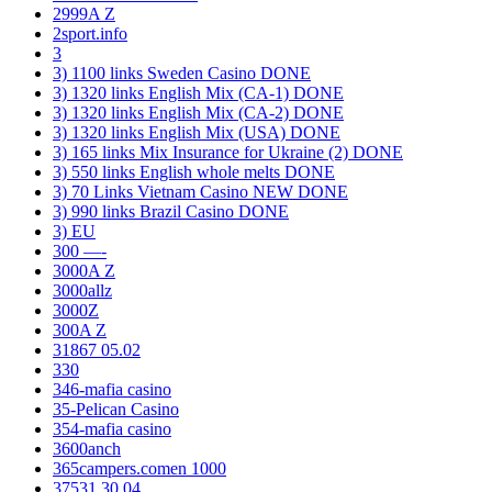
2999A Z
2sport.info
3
3) 1100 links Sweden Casino DONE
3) 1320 links English Mix (CA-1) DONE
3) 1320 links English Mix (CA-2) DONE
3) 1320 links English Mix (USA) DONE
3) 165 links Mix Insurance for Ukraine (2) DONE
3) 550 links English whole melts DONE
3) 70 Links Vietnam Casino NEW DONE
3) 990 links Brazil Casino DONE
3) EU
300 —-
3000A Z
3000allz
3000Z
300A Z
31867 05.02
330
346-mafia casino
35-Pelican Casino
354-mafia casino
3600anch
365campers.comen 1000
37531 30.04