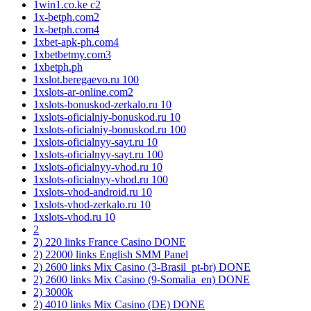
1win1.co.ke c2
1x-betph.com2
1x-betph.com4
1xbet-apk-ph.com4
1xbetbetmy.com3
1xbetph.ph
1xslot.beregaevo.ru 100
1xslots-ar-online.com2
1xslots-bonuskod-zerkalo.ru 10
1xslots-oficialniy-bonuskod.ru 10
1xslots-oficialniy-bonuskod.ru 100
1xslots-oficialnyy-sayt.ru 10
1xslots-oficialnyy-sayt.ru 100
1xslots-oficialnyy-vhod.ru 10
1xslots-oficialnyy-vhod.ru 100
1xslots-vhod-android.ru 10
1xslots-vhod-zerkalo.ru 10
1xslots-vhod.ru 10
2
2) 220 links France Casino DONE
2) 22000 links English SMM Panel
2) 2600 links Mix Casino (3-Brasil_pt-br) DONE
2) 2600 links Mix Casino (9-Somalia_en) DONE
2) 3000k
2) 4010 links Mix Casino (DE) DONE