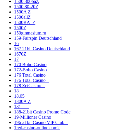
1500 300baZ
1500 80-20Z
1500A Z
1500allZ
1500BA_Z
1500Z
150gimnasium.ru
159-Fairspin Deutschland
16
167 21bit Casino Deutschland
1670Z
17
170 Boho Casino
172-Boho Casino
176 Total Casino
176 Total Casino –
178 ZetCasino –
18
18.05
1800A Z
181 —–
188-21bit Casino Promo Code
19-Millioner Casino
196 21bit Casino VIP Club –
1red-casino-online.com2