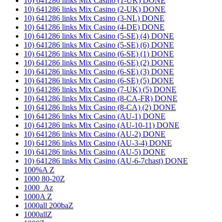
10) 641286 links Mix Casino (1-UK) DONE
10) 641286 links Mix Casino (2-UK) DONE
10) 641286 links Mix Casino (3-NL) DONE
10) 641286 links Mix Casino (4-DE) DONE
10) 641286 links Mix Casino (5-SE) (4) DONE
10) 641286 links Mix Casino (5-SE) (6) DONE
10) 641286 links Mix Casino (6-SE) (1) DONE
10) 641286 links Mix Casino (6-SE) (2) DONE
10) 641286 links Mix Casino (6-SE) (3) DONE
10) 641286 links Mix Casino (6-SE) (5) DONE
10) 641286 links Mix Casino (7-UK) (5) DONE
10) 641286 links Mix Casino (8-CA-FR) DONE
10) 641286 links Mix Casino (8-CA) (2) DONE
10) 641286 links Mix Casino (AU-1) DONE
10) 641286 links Mix Casino (AU-10-11) DONE
10) 641286 links Mix Casino (AU-2) DONE
10) 641286 links Mix Casino (AU-3-4) DONE
10) 641286 links Mix Casino (AU-5) DONE
10) 641286 links Mix Casino (AU-6-7chast) DONE
100%A Z
1000 80-20Z
1000_Az
1000A Z
1000all 200baZ
1000allZ