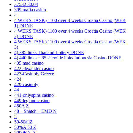
37532 30.04
399 mafia casino
4
4 WEKS TASK) 1100 over 4 weeks Croatia Casino (WEK
1) DONE
4 WEKS TASK) 1100 over 4 weeks Croatia Casino (WEK
2) DONE
4 WEKS TASK) 1100 over 4 weeks Croatia Casino (WEK
3)
4) 385 links Thailand Lottery DONE
4) 440 links + 85 sitewide links Indonesia Casino DONE
405 mad casino
422 alexander casino
423-Casinoly Greece
424
429-casinoly
44
441-onlyspins casino
449-legiano casino
450A Z
48 – Snatch – EMD N
5
50-50allZ
50%A 50 Z
5000BA_Z