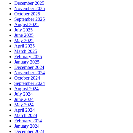
December 2025
November 2025
October 2025
September 2025
August 2025
July 2025
June 2025
May 2025
April 2025
March 2025
February 2025
January 2025
December 2024
November 2024
October 2024
September 2024
August 2024
July 2024
June 2024
May 2024
April 2024
March 2024
February 2024
January 2024
December 2023