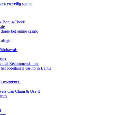
sen en veilig spelen
e & Bonus‑Check
afe
 drago bet online casino
 alapjai
Withdrawals
uses
actical Recommendations
het populairste casino in België
ür Luxemburg
yers Can Claim & Use It
tató
n
nger