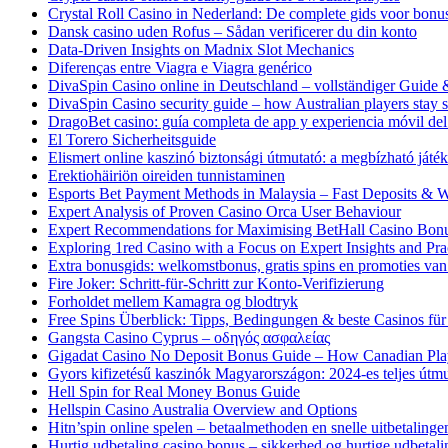
Crystal Roll Casino in Nederland: De complete gids voor bonus
Dansk casino uden Rofus – Sådan verificerer du din konto
Data-Driven Insights on Madnix Slot Mechanics
Diferenças entre Viagra e Viagra genérico
DivaSpin Casino online in Deutschland – vollständiger Guid
DivaSpin Casino security guide – how Australian players stay s
DragoBet casino: guía completa de app y experiencia móvil del
El Torero Sicherheitsguide
Elismert online kaszinó biztonsági útmutató: a megbízható játék
Erektiohäiriön oireiden tunnistaminen
Esports Bet Payment Methods in Malaysia – Fast Deposits & 
Expert Analysis of Proven Casino Orca User Behaviour
Expert Recommendations for Maximising BetHall Casino Bon
Exploring 1red Casino with a Focus on Expert Insights and Pr
Extra bonusgids: welkomstbonus, gratis spins en promoties van 
Fire Joker: Schritt‑für‑Schritt zur Konto‑Verifizierung
Forholdet mellem Kamagra og blodtryk
Free Spins Überblick: Tipps, Bedingungen & beste Casinos f
Gangsta Casino Cyprus – οδηγός ασφαλείας
Gigadat Casino No Deposit Bonus Guide – How Canadian Pla
Gyors kifizetésű kaszinók Magyarországon: 2024-es teljes útmu
Hell Spin for Real Money Bonus Guide
Hellspin Casino Australia Overview and Options
Hitn’spin online spelen – betaalmethoden en snelle uitbetalinge
Hurtig udbetaling casino bonus – sikkerhed og hurtige udbetali