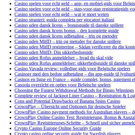
Casino spelen voor echt geld – app‑ en mobiel‑gids voor Belgis
Casino spelen voor echt geld – stap‑voor‑stap registratiegids vo
Casino spelen voor echt geld – wat je moet weten
Casino stranieri: guida completa per giocatori italiani
Casino uden dansk licens – bonusguide til danske spillere
Casino uden dansk licens bonus – den komplette guide
Casino uden dansk licens udbetaling – trin og metoder
Casino uden MitID – trin og metoder for danske spillere
Casino uden MitID registrering – Sådan verificerer du din kont
Casino uden MitID: Din sikkerhedsguide
Casino uden Rofus anmeldelser – hvad du skal vide
Casino uden Rofus anmeldelser: sikkerhedsguide til danske spil
Casino Vavada review: volledige gids voor Belgische spelers
Casinoer med den bedste udbetaling – din app‑guide til lynhurt
Casinos en ligne en France – guide complet, bonus, paiement et
Casoola overzicht en opties voor Belgische spelers
Choosing the Fastest Withdrawal Methods for Bingo Winnings
Complete review of Jackpot Liner Casino – Registration & Logi
Cons and Potential Drawbacks of Banana Spins Casino
CrownPlay – Übersicht und Optionen für deutsche Spieler
CrownPlay Casino payment methods for Australian players – d
CrownPlay Online Casino Test: Registrierung, Bonus & Auszah
CrownPlay Registrierungs‑Schritte – Schnell und sicher anmel
Crypto Casino Europe Online Security Guide
Crypto casino online security guide for Swedish players