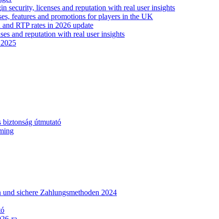
security, licenses and reputation with real user insights
s, features and promotions for players in the UK
 and RTP rates in 2026 update
es and reputation with real user insights
 2025
s biztonság útmutató
aming
n und sichere Zahlungsmethoden 2024
tó
026‑ra