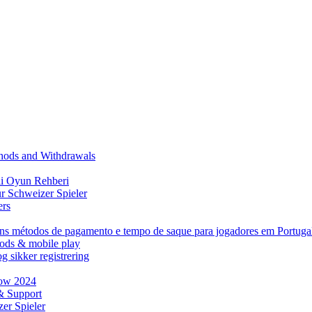
hods and Withdrawals
li Oyun Rehberi
ür Schweizer Spieler
ers
ns métodos de pagamento e tempo de saque para jogadores em Portuga
hods & mobile play
 sikker registrering
now 2024
& Support
er Spieler