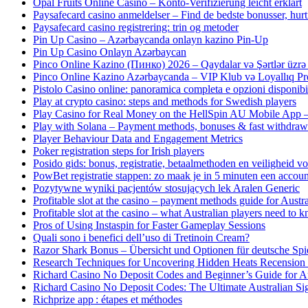
Opal Fruits Online Casino – Konto‑Verifizierung leicht erklärt
Paysafecard casino anmeldelser – Find de bedste bonusser, hur
Paysafecard casino registrering: trin og metoder
Pin Up Casino – Azərbaycanda onlayn kazino Pin-Up
Pin Up Casino Onlayn Azərbaycan
Pinco Online Kazino (Пинко) 2026 – Qaydalar və Şərtlər üzrə
Pinco Online Kazino Azərbaycanda – VIP Klub və Loyallıq Pr
Pistolo Casino online: panoramica completa e opzioni disponibi
Play at crypto casino: steps and methods for Swedish players
Play Casino for Real Money on the HellSpin AU Mobile App 
Play with Solana – Payment methods, bonuses & fast withdraw
Player Behaviour Data and Engagement Metrics
Poker registration steps for Irish players
Posido gids: bonus, registratie, betaalmethoden en veiligheid v
PowBet registratie stappen: zo maak je in 5 minuten een accoun
Pozytywne wyniki pacjentów stosujących lek Aralen Generic
Profitable slot at the casino – payment methods guide for Austra
Profitable slot at the casino – what Australian players need to 
Pros of Using Instaspin for Faster Gameplay Sessions
Quali sono i benefici dell’uso di Tretinoin Cream?
Razor Shark Bonus – Übersicht und Optionen für deutsche Spi
Research Techniques for Uncovering Hidden Heats Recension 
Richard Casino No Deposit Codes and Beginner’s Guide for Au
Richard Casino No Deposit Codes: The Ultimate Australian S
Richprize app : étapes et méthodes