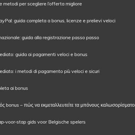
etodi per scegliere l’offerta migliore
al: guida completa a bonus, licenze e prelievi veloci
zionale: guida alla registrazione passo passo
iato: guida ai pagamenti veloci e bonus
ato: i metodi di pagamento più veloci e sicuri
leta ai bonus
ός bonus – πώς να εκμεταλλευτείτε τα μπόνους καλωσορίσματο
tap‑voor‑stap gids voor Belgische spelers