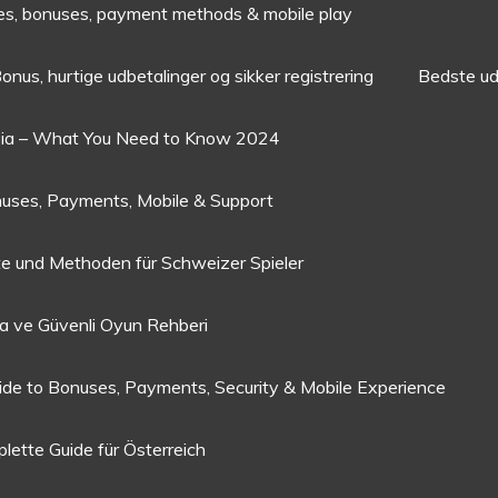
rules, bonuses, payment methods & mobile play
us, hurtige udbetalinger og sikker registrering
Bedste ud
aysia – What You Need to Know 2024
onuses, Payments, Mobile & Support
te und Methoden für Schweizer Spieler
ama ve Güvenli Oyun Rehberi
ide to Bonuses, Payments, Security & Mobile Experience
ette Guide für Österreich