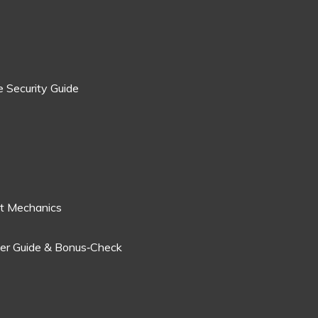
 Security Guide
ot Mechanics
iger Guide & Bonus‑Check