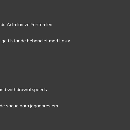
u Adımları ve Yöntemleri
ige tilstande behandlet med Lasix
 and withdrawal speeds
de saque para jogadores em