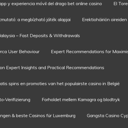
pp y experiencia móvil del drago bet online casino
El Tore
tmutató: a megbízható játék alapjai
Erektiohäiriön oireide
alaysia – Fast Deposits & Withdrawals
Orca User Behaviour
Expert Recommendations for Maximis
 on Expert Insights and Practical Recommendations
tis spins en promoties van het populairste casino in België
nto‑Verifizierung
Forholdet mellem Kamagra og blodtryk
gungen & beste Casinos für Luxemburg
Gangsta Casino Cyp