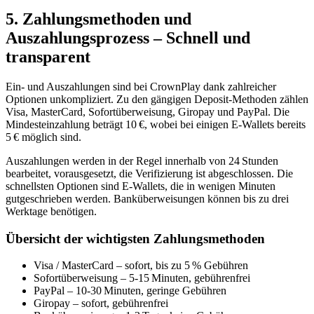
5. Zahlungsmethoden und
Auszahlungsprozess – Schnell und
transparent
Ein- und Auszahlungen sind bei CrownPlay dank zahlreicher
Optionen unkompliziert. Zu den gängigen Deposit‑Methoden zählen
Visa, MasterCard, Sofortüberweisung, Giropay und PayPal. Die
Mindesteinzahlung beträgt 10 €, wobei bei einigen E‑Wallets bereits
5 € möglich sind.
Auszahlungen werden in der Regel innerhalb von 24 Stunden
bearbeitet, vorausgesetzt, die Verifizierung ist abgeschlossen. Die
schnellsten Optionen sind E‑Wallets, die in wenigen Minuten
gutgeschrieben werden. Banküberweisungen können bis zu drei
Werktage benötigen.
Übersicht der wichtigsten Zahlungsmethoden
Visa / MasterCard – sofort, bis zu 5 % Gebühren
Sofortüberweisung – 5‑15 Minuten, gebührenfrei
PayPal – 10‑30 Minuten, geringe Gebühren
Giropay – sofort, gebührenfrei