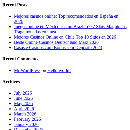
Recent Posts
Mejores casinos online: Top recomendados en España en
2026
Juegos online en México casino Brazino777 Slots Maquinitas
Tragamonedas en línea
Mejores Casinos Online en Chile Top 10 Sitios en 2026
Beste Online Casinos Deutschland März 2026
Casas e Casinos com Bónus sem Depósito 2023
Recent Comments
Mr WordPress
on
Hello world!
Archives
July 2026
June 2026
May 2026
April 2026
March 2026
February 2026
January 2026
December 2025