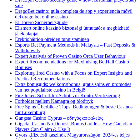
safe
DragoBet casino: guía completa de app y experiencia móvil
del drago bet online casino
El Torero Sicherheitsguide
Elismert online kaszinó biztonsági útmutató: a megbízható
játék alapjai
Erektiohäiriön oireiden tunnistaminen
Esports Bet Payment Methods in Malaysia – Fast Deposits &
Withdrawals
Expert Analysis of Proven Casino Orca User Behaviour
Expert Recommendations for Maximising BetHall Casino
Bonuses
Exploring 1red Casino with a Focus on Expert Insights and
Practical Recommendations
Extra bonusgids: welkomstbonus, gratis spins en promoties
van het populairste casino in België
Fire Joker: Schritt‑für‑Schritt zur Konto‑Verifizierung
Forholdet mellem Kamagra og blodtryk
Free Spins Überblick: Tipps, Bedingungen & beste Casinos
für Luxemburg
Gangsta Casino Cyprus – οδηγός ασφαλείας
Gigadat Casino No Deposit Bonus Guide – How Canadian
Players Can Claim & Use It
Gyors kifizetésű kaszinók Magyarországon: 2024-es teljes