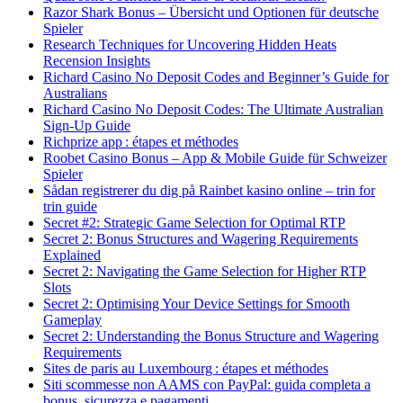
Razor Shark Bonus – Übersicht und Optionen für deutsche
Spieler
Research Techniques for Uncovering Hidden Heats
Recension Insights
Richard Casino No Deposit Codes and Beginner’s Guide for
Australians
Richard Casino No Deposit Codes: The Ultimate Australian
Sign-Up Guide
Richprize app : étapes et méthodes
Roobet Casino Bonus – App & Mobile Guide für Schweizer
Spieler
Sådan registrerer du dig på Rainbet kasino online – trin for
trin guide
Secret #2: Strategic Game Selection for Optimal RTP
Secret 2: Bonus Structures and Wagering Requirements
Explained
Secret 2: Navigating the Game Selection for Higher RTP
Slots
Secret 2: Optimising Your Device Settings for Smooth
Gameplay
Secret 2: Understanding the Bonus Structure and Wagering
Requirements
Sites de paris au Luxembourg : étapes et méthodes
Siti scommesse non AAMS con PayPal: guida completa a
bonus, sicurezza e pagamenti