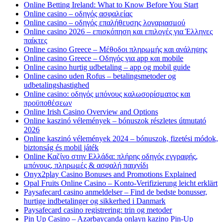
Online Betting Ireland: What to Know Before You Start
Online casino – οδηγός ασφαλείας
Online casino – οδηγός επαλήθευσης λογαριασμού
Online casino 2026 – επισκόπηση και επιλογές για Έλληνες
παίκτες
Online casino Greece – Μέθοδοι πληρωμής και ανάληψης
Online casino Greece – Οδηγός για app και mobile
Online casino hurtig udbetaling – app og mobil guide
Online casino uden Rofus – betalingsmetoder og
udbetalingshastighed
Online casino: οδηγός μπόνους καλωσορίσματος και
προϋποθέσεων
Online Irish Casino Overview and Options
Online kaszinó vélemények – bónuszok részletes útmutató
2026
Online kaszinó vélemények 2024 – bónuszok, fizetési módok,
biztonság és mobil játék
Online Καζίνο στην Ελλάδα: πλήρης οδηγός εγγραφής,
μπόνους, πληρωμές & ασφαλή παιχνίδι
Onyx2play Casino Bonuses and Promotions Explained
Opal Fruits Online Casino – Konto‑Verifizierung leicht erklärt
Paysafecard casino anmeldelser – Find de bedste bonusser,
hurtige indbetalinger og sikkerhed i Danmark
Paysafecard casino registrering: trin og metoder
Pin Up Casino – Azərbaycanda onlayn kazino Pin-Up