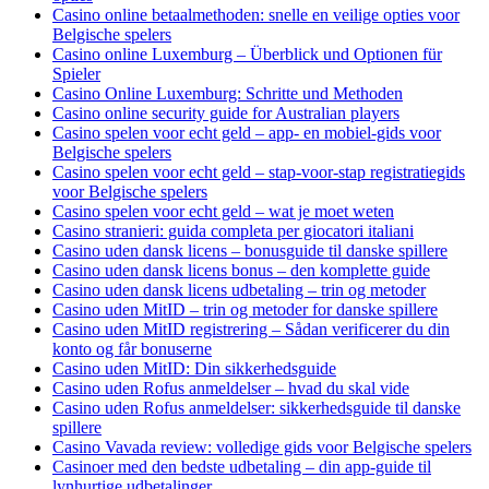
Casino online betaalmethoden: snelle en veilige opties voor
Belgische spelers
Casino online Luxemburg – Überblick und Optionen für
Spieler
Casino Online Luxemburg: Schritte und Methoden
Casino online security guide for Australian players
Casino spelen voor echt geld – app‑ en mobiel‑gids voor
Belgische spelers
Casino spelen voor echt geld – stap‑voor‑stap registratiegids
voor Belgische spelers
Casino spelen voor echt geld – wat je moet weten
Casino stranieri: guida completa per giocatori italiani
Casino uden dansk licens – bonusguide til danske spillere
Casino uden dansk licens bonus – den komplette guide
Casino uden dansk licens udbetaling – trin og metoder
Casino uden MitID – trin og metoder for danske spillere
Casino uden MitID registrering – Sådan verificerer du din
konto og får bonuserne
Casino uden MitID: Din sikkerhedsguide
Casino uden Rofus anmeldelser – hvad du skal vide
Casino uden Rofus anmeldelser: sikkerhedsguide til danske
spillere
Casino Vavada review: volledige gids voor Belgische spelers
Casinoer med den bedste udbetaling – din app‑guide til
lynhurtige udbetalinger