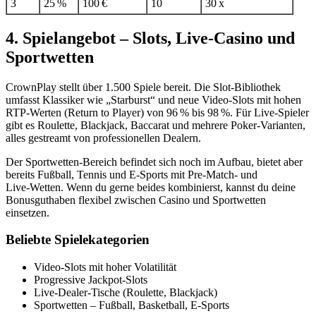
3
25 %
100 €
10
30 x
4. Spielangebot – Slots, Live‑Casino und
Sportwetten
CrownPlay stellt über 1.500 Spiele bereit. Die Slot‑Bibliothek
umfasst Klassiker wie „Starburst“ und neue Video‑Slots mit hohen
RTP‑Werten (Return to Player) von 96 % bis 98 %. Für Live‑Spieler
gibt es Roulette, Blackjack, Baccarat und mehrere Poker‑Varianten,
alles gestreamt von professionellen Dealern.
Der Sportwetten‑Bereich befindet sich noch im Aufbau, bietet aber
bereits Fußball, Tennis und E‑Sports mit Pre‑Match- und
Live‑Wetten. Wenn du gerne beides kombinierst, kannst du deine
Bonusguthaben flexibel zwischen Casino und Sportwetten
einsetzen.
Beliebte Spielekategorien
Video‑Slots mit hoher Volatilität
Progressive Jackpot‑Slots
Live‑Dealer‑Tische (Roulette, Blackjack)
Sportwetten – Fußball, Basketball, E‑Sports