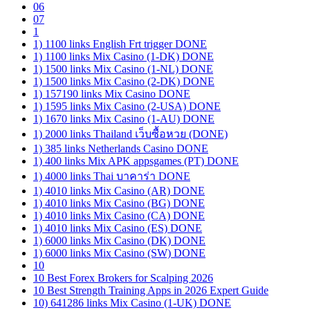
06
07
1
1) 1100 links English Frt trigger DONE
1) 1100 links Mix Casino (1-DK) DONE
1) 1500 links Mix Casino (1-NL) DONE
1) 1500 links Mix Casino (2-DK) DONE
1) 157190 links Mix Casino DONE
1) 1595 links Mix Casino (2-USA) DONE
1) 1670 links Mix Casino (1-AU) DONE
1) 2000 links Thailand เว็บซื้อหวย (DONE)
1) 385 links Netherlands Casino DONE
1) 400 links Mix APK appsgames (PT) DONE
1) 4000 links Thai บาคาร่า DONE
1) 4010 links Mix Casino (AR) DONE
1) 4010 links Mix Casino (BG) DONE
1) 4010 links Mix Casino (CA) DONE
1) 4010 links Mix Casino (ES) DONE
1) 6000 links Mix Casino (DK) DONE
1) 6000 links Mix Casino (SW) DONE
10
10 Best Forex Brokers for Scalping 2026
10 Best Strength Training Apps in 2026 Expert Guide
10) 641286 links Mix Casino (1-UK) DONE