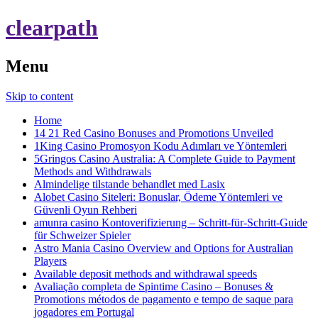
clearpath
Menu
Skip to content
Home
14 21 Red Casino Bonuses and Promotions Unveiled
1King Casino Promosyon Kodu Adımları ve Yöntemleri
5Gringos Casino Australia: A Complete Guide to Payment
Methods and Withdrawals
Almindelige tilstande behandlet med Lasix
Alobet Casino Siteleri: Bonuslar, Ödeme Yöntemleri ve
Güvenli Oyun Rehberi
amunra casino Kontoverifizierung – Schritt‑für‑Schritt‑Guide
für Schweizer Spieler
Astro Mania Casino Overview and Options for Australian
Players
Available deposit methods and withdrawal speeds
Avaliação completa de Spintime Casino – Bonuses &
Promotions métodos de pagamento e tempo de saque para
jogadores em Portugal