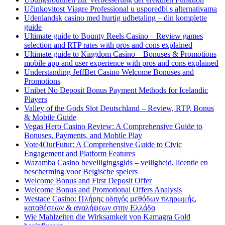
Učinkovitost Viagre Professional u usporedbi s alternativama
Udenlandsk casino med hurtig udbetaling – din komplette
guide
Ultimate guide to Bounty Reels Casino – Review games
selection and RTP rates with pros and cons explained
Ultimate guide to Kingdom Casino – Bonuses & Promotions
mobile app and user experience with pros and cons explained
Understanding JeffBet Casino Welcome Bonuses and
Promotions
Unibet No Deposit Bonus Payment Methods for Icelandic
Players
Valley of the Gods Slot Deutschland – Review, RTP, Bonus
& Mobile Guide
Vegas Hero Casino Review: A Comprehensive Guide to
Bonuses, Payments, and Mobile Play
Vote4OurFutur: A Comprehensive Guide to Civic
Engagement and Platform Features
Wazamba Casino beveiligingsgids – veiligheid, licentie en
bescherming voor Belgische spelers
Welcome Bonus and First Deposit Offer
Welcome Bonus and Promotional Offers Analysis
Westace Casino: Πλήρης οδηγός μεθόδων πληρωμής,
καταθέσεων & αναλήψεων στην Ελλάδα
Wie Mahlzeiten die Wirksamkeit von Kamagra Gold