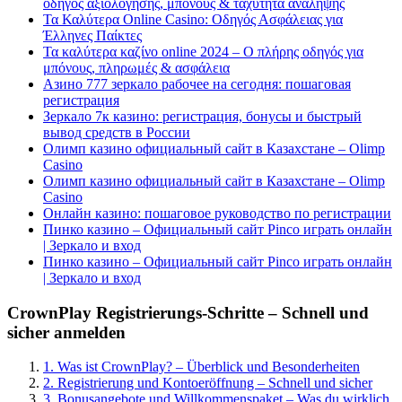
οδηγός αξιολόγησης, μπόνους & ταχύτητα ανάληψης
Τα Καλύτερα Online Casino: Οδηγός Ασφάλειας για
Έλληνες Παίκτες
Τα καλύτερα καζίνο online 2024 – Ο πλήρης οδηγός για
μπόνους, πληρωμές & ασφάλεια
Азино 777 зеркало рабочее на сегодня: пошаговая
регистрация
Зеркало 7к казино: регистрация, бонусы и быстрый
вывод средств в России
Олимп казино официальный сайт в Казахстане – Olimp
Casino
Олимп казино официальный сайт в Казахстане – Olimp
Casino
Онлайн казино: пошаговое руководство по регистрации
Пинко казино – Официальный сайт Pinco играть онлайн
| Зеркало и вход
Пинко казино – Официальный сайт Pinco играть онлайн
| Зеркало и вход
CrownPlay Registrierungs‑Schritte – Schnell und
sicher anmelden
1. Was ist CrownPlay? – Überblick und Besonderheiten
2. Registrierung und Kontoeröffnung – Schnell und sicher
3. Bonusangebote und Willkommenspaket – Was du wirklich