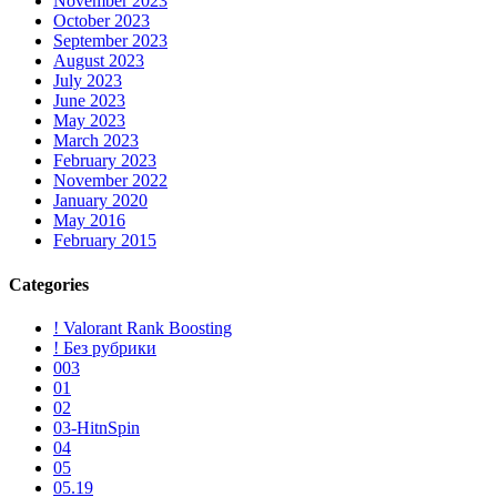
November 2023
October 2023
September 2023
August 2023
July 2023
June 2023
May 2023
March 2023
February 2023
November 2022
January 2020
May 2016
February 2015
Categories
! Valorant Rank Boosting
! Без рубрики
003
01
02
03-HitnSpin
04
05
05.19