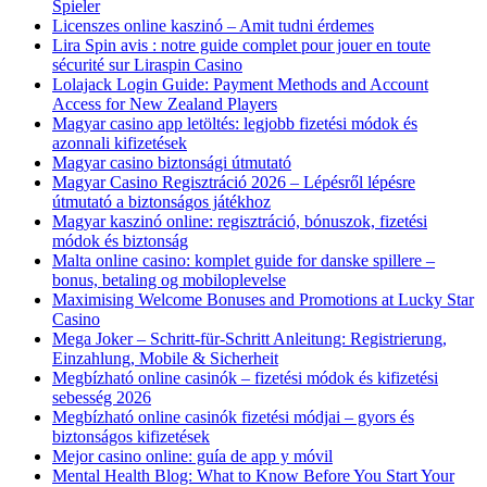
Spieler
Licenszes online kaszinó – Amit tudni érdemes
Lira Spin avis : notre guide complet pour jouer en toute
sécurité sur Liraspin Casino
Lolajack Login Guide: Payment Methods and Account
Access for New Zealand Players
Magyar casino app letöltés: legjobb fizetési módok és
azonnali kifizetések
Magyar casino biztonsági útmutató
Magyar Casino Regisztráció 2026 – Lépésről lépésre
útmutató a biztonságos játékhoz
Magyar kaszinó online: regisztráció, bónuszok, fizetési
módok és biztonság
Malta online casino: komplet guide for danske spillere –
bonus, betaling og mobiloplevelse
Maximising Welcome Bonuses and Promotions at Lucky Star
Casino
Mega Joker – Schritt‑für‑Schritt Anleitung: Registrierung,
Einzahlung, Mobile & Sicherheit
Megbízható online casinók – fizetési módok és kifizetési
sebesség 2026
Megbízható online casinók fizetési módjai – gyors és
biztonságos kifizetések
Mejor casino online: guía de app y móvil
Mental Health Blog: What to Know Before You Start Your